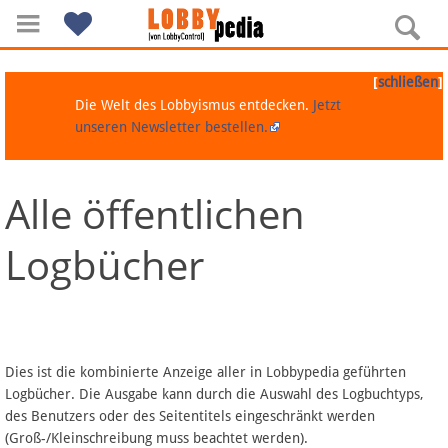
[
]
schließen
Die Welt des Lobbyismus entdecken.
Jetzt
unseren Newsletter bestellen.
Alle öffentlichen
Navigation
Logbücher
Über Lobbypedia
Inhalt A-Z
Artikel nach Kategorien
Dies ist die kombinierte Anzeige aller in Lobbypedia geführten
Logbücher. Die Ausgabe kann durch die Auswahl des Logbuchtyps,
FAQ
des Benutzers oder des Seitentitels eingeschränkt werden
(Groß-/Kleinschreibung muss beachtet werden).