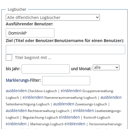
Spenden
Logbücher
Fördermitglied werden
Ausführender Benutzer:
Fehler melden
Ziel (Titel oder Benutzer:Benutzername für einen Benutzer):
Vernetzen
Titel beginnt mit …
Newsletter
bis Jahr:
und Monat:
Bluesky
Markierungs
-Filter:
ausblenden
einblenden
Facebook
Checkbox-Logbuch |
Gruppenverwaltung-
einblenden
ausblenden
Logbuch |
Namensraumverwaltung-Logbuch |
ausblenden
Instagram
Seitenberechtigung-Logbuch |
Zuweisungs-Logbuch |
ausblenden
einblenden
Rechteverwaltung-Logbuch |
Lesebestätigungs-
einblenden
Logbuch | Begutachtung-Logbuch
| Kontroll-Logbuch
einblenden
einblenden
| Markierungs-Logbuch
| Versionsmarkierungs-
Anmelden