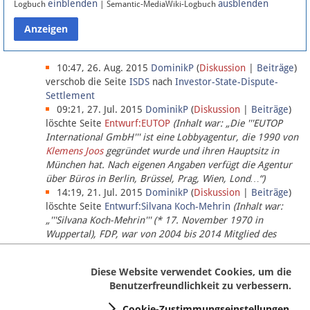
einblenden
ausblenden
Logbuch
| Semantic-MediaWiki-Logbuch
Datenschutz
Über Lobbypedia
10:47, 26. Aug. 2015
DominikP
(
Diskussion
|
Beiträge
)
verschob die Seite
ISDS
nach
Investor-State-Dispute-
Settlement
Impressum
09:21, 27. Jul. 2015
DominikP
(
Diskussion
|
Beiträge
)
löschte Seite
Entwurf:EUTOP
(Inhalt war: „Die '''EUTOP
International GmbH''' ist eine Lobbyagentur, die 1990 von
Klemens Joos
gegründet wurde und ihren Hauptsitz in
München hat. Nach eigenen Angaben verfügt die Agentur
über Büros in Berlin, Brüssel, Prag, Wien, Lond…“)
14:19, 21. Jul. 2015
DominikP
(
Diskussion
|
Beiträge
)
löschte Seite
Entwurf:Silvana Koch-Mehrin
(Inhalt war:
„'''Silvana Koch-Mehrin''' (* 17. November 1970 in
Wuppertal), FDP, war von 2004 bis 2014 Mitglied des
Europäischen Parlaments, seit November 2014 ist sie für
die Lob…“ (einziger Bearbeiter:
DominikP
))
Diese Website verwendet Cookies, um die
Benutzerfreundlichkeit zu verbessern.
Cookie-Zustimmungseinstellungen