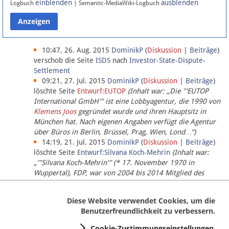
einblenden
ausblenden
Logbuch
| Semantic-MediaWiki-Logbuch
Datenschutz
Über Lobbypedia
10:47, 26. Aug. 2015
DominikP
(
Diskussion
|
Beiträge
)
verschob die Seite
ISDS
nach
Investor-State-Dispute-
Settlement
Impressum
09:21, 27. Jul. 2015
DominikP
(
Diskussion
|
Beiträge
)
löschte Seite
Entwurf:EUTOP
(Inhalt war: „Die '''EUTOP
International GmbH''' ist eine Lobbyagentur, die 1990 von
Klemens Joos
gegründet wurde und ihren Hauptsitz in
München hat. Nach eigenen Angaben verfügt die Agentur
über Büros in Berlin, Brüssel, Prag, Wien, Lond…“)
14:19, 21. Jul. 2015
DominikP
(
Diskussion
|
Beiträge
)
löschte Seite
Entwurf:Silvana Koch-Mehrin
(Inhalt war:
„'''Silvana Koch-Mehrin''' (* 17. November 1970 in
Wuppertal), FDP, war von 2004 bis 2014 Mitglied des
Europäischen Parlaments, seit November 2014 ist sie für
die Lob…“ (einziger Bearbeiter:
DominikP
))
Diese Website verwendet Cookies, um die
Benutzerfreundlichkeit zu verbessern.
Cookie-Zustimmungseinstellungen