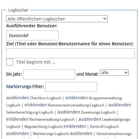
Spenden
Logbücher
Fördermitglied werden
Ausführender Benutzer:
Fehler melden
Ziel (Titel oder Benutzer:Benutzername für einen Benutzer):
Vernetzen
Titel beginnt mit …
Newsletter
bis Jahr:
und Monat:
Bluesky
Markierungs
-Filter:
ausblenden
einblenden
Facebook
Checkbox-Logbuch |
Gruppenverwaltung-
einblenden
ausblenden
Logbuch |
Namensraumverwaltung-Logbuch |
ausblenden
Instagram
Seitenberechtigung-Logbuch |
Zuweisungs-Logbuch |
einblenden
ausblenden
Rechteverwaltung-Logbuch |
Lesebestätigungs-
einblenden
Logbuch | Begutachtung-Logbuch
| Kontroll-Logbuch
ausblenden
ausblenden
| Markierungs-Logbuch
| Versionsmarkierungs-
Anmelden