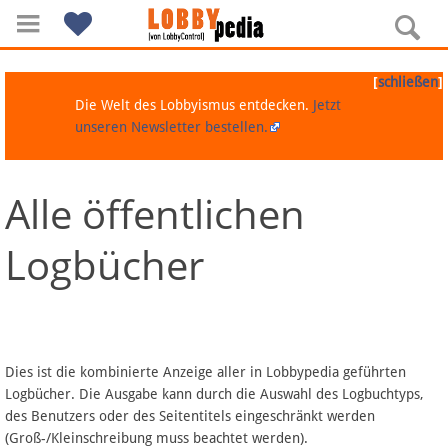
[
]
schließen
Die Welt des Lobbyismus entdecken.
Jetzt
unseren Newsletter bestellen.
Alle öffentlichen
Navigation
Logbücher
Über Lobbypedia
Inhalt A-Z
Artikel nach Kategorien
Dies ist die kombinierte Anzeige aller in Lobbypedia geführten
Logbücher. Die Ausgabe kann durch die Auswahl des Logbuchtyps,
FAQ
des Benutzers oder des Seitentitels eingeschränkt werden
(Groß-/Kleinschreibung muss beachtet werden).