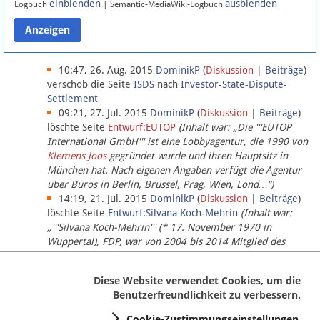
einblenden
ausblenden
Logbuch
| Semantic-MediaWiki-Logbuch
Datenschutz
Über Lobbypedia
10:47, 26. Aug. 2015
DominikP
(
Diskussion
|
Beiträge
)
verschob die Seite
ISDS
nach
Investor-State-Dispute-
Settlement
Impressum
09:21, 27. Jul. 2015
DominikP
(
Diskussion
|
Beiträge
)
löschte Seite
Entwurf:EUTOP
(Inhalt war: „Die '''EUTOP
International GmbH''' ist eine Lobbyagentur, die 1990 von
Klemens Joos
gegründet wurde und ihren Hauptsitz in
München hat. Nach eigenen Angaben verfügt die Agentur
über Büros in Berlin, Brüssel, Prag, Wien, Lond…“)
14:19, 21. Jul. 2015
DominikP
(
Diskussion
|
Beiträge
)
löschte Seite
Entwurf:Silvana Koch-Mehrin
(Inhalt war:
„'''Silvana Koch-Mehrin''' (* 17. November 1970 in
Wuppertal), FDP, war von 2004 bis 2014 Mitglied des
Europäischen Parlaments, seit November 2014 ist sie für
die Lob…“ (einziger Bearbeiter:
DominikP
))
Diese Website verwendet Cookies, um die
Benutzerfreundlichkeit zu verbessern.
Cookie-Zustimmungseinstellungen