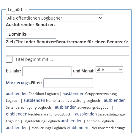
Spenden
Logbücher
Fördermitglied werden
Ausführender Benutzer:
Fehler melden
Ziel (Titel oder Benutzer:Benutzername für einen Benutzer):
Vernetzen
Titel beginnt mit …
Newsletter
bis Jahr:
und Monat:
Bluesky
Markierungs
-Filter:
ausblenden
ausblenden
Facebook
Checkbox-Logbuch |
Gruppenverwaltung-
ausblenden
ausblenden
Logbuch |
Namensraumverwaltung-Logbuch |
ausblenden
Instagram
Seitenberechtigung-Logbuch |
Zuweisungs-Logbuch |
einblenden
ausblenden
Rechteverwaltung-Logbuch |
Lesebestätigungs-
ausblenden
Logbuch | Begutachtung-Logbuch
| Kontroll-Logbuch
ausblenden
einblenden
| Markierungs-Logbuch
| Versionsmarkierungs-
Anmelden