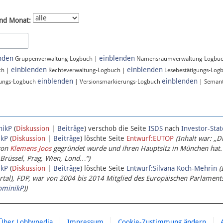
nd Monat:
nden
einblenden
Gruppenverwaltung-Logbuch |
Namensraumverwaltung-Logbu
einblenden
einblenden
ch |
Rechteverwaltung-Logbuch |
Lesebestätigungs-Log
einblenden
einblenden
ungs-Logbuch
| Versionsmarkierungs-Logbuch
| Semant
nikP
(
Diskussion
|
Beiträge
)
verschob die Seite
ISDS
nach
Investor-Sta
ikP
(
Diskussion
|
Beiträge
)
löschte Seite
Entwurf:EUTOP
(Inhalt war: „D
von
Klemens Joos
gegründet wurde und ihren Hauptsitz in München hat.
 Brüssel, Prag, Wien, Lond…“)
ikP
(
Diskussion
|
Beiträge
)
löschte Seite
Entwurf:Silvana Koch-Mehrin
(
l), FDP, war von 2004 bis 2014 Mitglied des Europäischen Parlaments,
ominikP
))
Über Lobbypedia
Impressum
Cookie-Zustimmung ändern