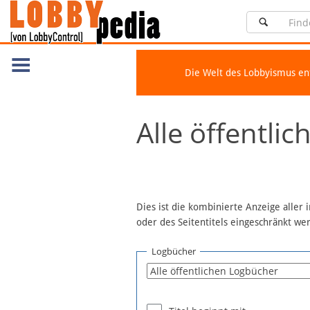
Die Welt des Lobbyismus e
Navigation
Alle öffentli
Über Lobbypedia
Inhalt A-Z
Artikel nach Kategorien
FAQ
Dies ist die kombinierte Anzeige aller
oder des Seitentitels eingeschränkt w
Spenden
Fördermitglied werden
Logbücher
Fehler melden
Vernetzen