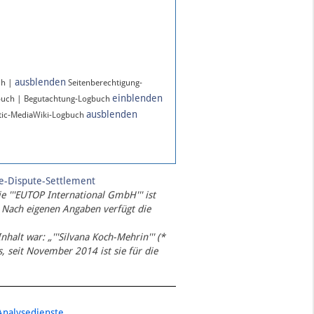
ausblenden
ch |
Seitenberechtigung-
einblenden
buch | Begutachtung-Logbuch
ausblenden
ic-MediaWiki-Logbuch
te-Dispute-Settlement
ie '''EUTOP International GmbH''' ist
 Nach eigenen Angaben verfügt die
Inhalt war: „'''Silvana Koch-Mehrin''' (*
 seit November 2014 ist sie für die
Analysedienste