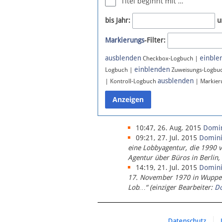
Titel beginnt mit …
Newsletter
bis Jahr:
u
Bluesky
Markierungs
-Filter:
Facebook
Instagram
ausblenden
einble
Checkbox-Logbuch |
einblenden
Logbuch |
Zuweisungs-Logbu
ausblenden
| Kontroll-Logbuch
| Markier
10:47, 26. Aug. 2015
Domi
09:21, 27. Jul. 2015
Domin
eine Lobbyagentur, die 1990 
Agentur über Büros in Berlin,
14:19, 21. Jul. 2015
Domin
17. November 1970 in Wupperta
Lob…“ (einziger Bearbeiter:
D
Datenschutz