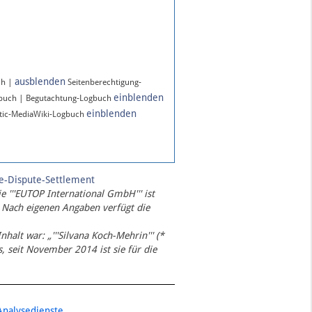
ausblenden
ch |
Seitenberechtigung-
einblenden
gbuch | Begutachtung-Logbuch
einblenden
ic-MediaWiki-Logbuch
te-Dispute-Settlement
ie '''EUTOP International GmbH''' ist
 Nach eigenen Angaben verfügt die
Inhalt war: „'''Silvana Koch-Mehrin''' (*
 seit November 2014 ist sie für die
Analysedienste