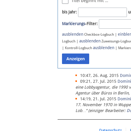
Titel beginnt mit …
Newsletter
bis Jahr:
u
Bluesky
Markierungs
-Filter:
Facebook
Instagram
ausblenden
einble
Checkbox-Logbuch |
ausblenden
Logbuch |
Zuweisungs-Logbu
ausblenden
| Kontroll-Logbuch
| Markier
10:47, 26. Aug. 2015
Domi
09:21, 27. Jul. 2015
Domin
eine Lobbyagentur, die 1990 
Agentur über Büros in Berlin,
14:19, 21. Jul. 2015
Domin
17. November 1970 in Wupperta
Lob…“ (einziger Bearbeiter:
D
Datenschutz