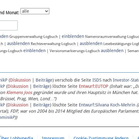
nd Monat:
nden
einblenden
Gruppenverwaltung-Logbuch |
Namensraumverwaltung-Logbu
ausblenden
ausblenden
ch |
Rechteverwaltung-Logbuch |
Lesebestätigungs-Lo
einblenden
ausblenden
ungs-Logbuch
| Versionsmarkierungs-Logbuch
| Semant
nikP
(
Diskussion
|
Beiträge
)
verschob die Seite
ISDS
nach
Investor-Sta
ikP
(
Diskussion
|
Beiträge
)
löschte Seite
Entwurf:EUTOP
(Inhalt war: „D
von
Klemens Joos
gegründet wurde und ihren Hauptsitz in München hat.
 Brüssel, Prag, Wien, Lond…“)
ikP
(
Diskussion
|
Beiträge
)
löschte Seite
Entwurf:Silvana Koch-Mehrin
(
l), FDP, war von 2004 bis 2014 Mitglied des Europäischen Parlaments,
ominikP
))
Über Lobbypedia
Impressum
Cookie-Zustimmung ändern