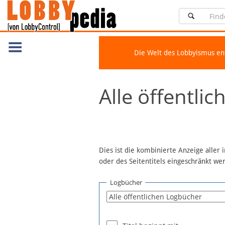
Die Welt des Lobbyismus e
Navigation
Alle öffentli
Über Lobbypedia
Inhalt A-Z
Artikel nach Kategorien
FAQ
Dies ist die kombinierte Anzeige aller
oder des Seitentitels eingeschränkt w
Spenden
Fördermitglied werden
Logbücher
Fehler melden
Vernetzen