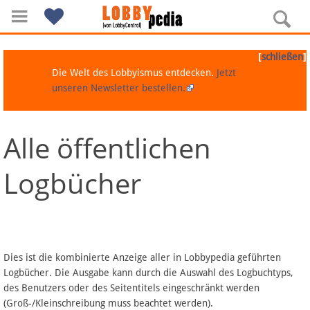
[
]
schließen
Die Welt des Lobbyismus entdecken.
Jetzt
unseren Newsletter bestellen.
Alle öffentlichen
Navigation
Logbücher
Über Lobbypedia
Inhalt A-Z
Artikel nach Kategorien
Dies ist die kombinierte Anzeige aller in Lobbypedia geführten
Logbücher. Die Ausgabe kann durch die Auswahl des Logbuchtyps,
FAQ
des Benutzers oder des Seitentitels eingeschränkt werden
(Groß-/Kleinschreibung muss beachtet werden).