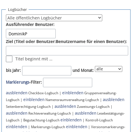
Spenden
Logbücher
Fördermitglied werden
Ausführender Benutzer:
Fehler melden
Ziel (Titel oder Benutzer:Benutzername für einen Benutzer):
Vernetzen
Titel beginnt mit …
Newsletter
bis Jahr:
und Monat:
Bluesky
Markierungs
-Filter:
ausblenden
einblenden
Facebook
Checkbox-Logbuch |
Gruppenverwaltung-
einblenden
ausblenden
Logbuch |
Namensraumverwaltung-Logbuch |
ausblenden
Instagram
Seitenberechtigung-Logbuch |
Zuweisungs-Logbuch |
ausblenden
ausblenden
Rechteverwaltung-Logbuch |
Lesebestätigungs-
einblenden
Logbuch | Begutachtung-Logbuch
| Kontroll-Logbuch
einblenden
einblenden
| Markierungs-Logbuch
| Versionsmarkierungs-
Anmelden