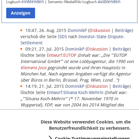
einblenden
ausblenden
Logbuch
| Semantic-MediaWiki-Logbuch
Datenschutz
Über Lobbypedia
10:47, 26. Aug. 2015
DominikP
(
Diskussion
|
Beiträge
)
verschob die Seite
ISDS
nach
Investor-State-Dispute-
Settlement
Impressum
09:21, 27. Jul. 2015
DominikP
(
Diskussion
|
Beiträge
)
löschte Seite
Entwurf:EUTOP
(Inhalt war: „Die '''EUTOP
International GmbH''' ist eine Lobbyagentur, die 1990 von
Klemens Joos
gegründet wurde und ihren Hauptsitz in
München hat. Nach eigenen Angaben verfügt die Agentur
über Büros in Berlin, Brüssel, Prag, Wien, Lond…“)
14:19, 21. Jul. 2015
DominikP
(
Diskussion
|
Beiträge
)
löschte Seite
Entwurf:Silvana Koch-Mehrin
(Inhalt war:
„'''Silvana Koch-Mehrin''' (* 17. November 1970 in
Wuppertal), FDP, war von 2004 bis 2014 Mitglied des
Europäischen Parlaments, seit November 2014 ist sie für
die Lob…“ (einziger Bearbeiter:
DominikP
))
Diese Website verwendet Cookies, um die
Benutzerfreundlichkeit zu verbessern.
Cookie-Zustimmungseinstellungen