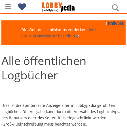
[
]
schließen
Die Welt des Lobbyismus entdecken.
Jetzt
unseren Newsletter bestellen.
Alle öffentlichen
Navigation
Logbücher
Über Lobbypedia
Inhalt A-Z
Artikel nach Kategorien
Dies ist die kombinierte Anzeige aller in Lobbypedia geführten
Logbücher. Die Ausgabe kann durch die Auswahl des Logbuchtyps,
FAQ
des Benutzers oder des Seitentitels eingeschränkt werden
(Groß-/Kleinschreibung muss beachtet werden).