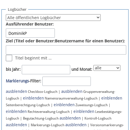
Spenden
Logbücher
Fördermitglied werden
Ausführender Benutzer:
Fehler melden
Ziel (Titel oder Benutzer:Benutzername für einen Benutzer):
Vernetzen
Titel beginnt mit …
Newsletter
bis Jahr:
und Monat:
Bluesky
Markierungs
-Filter:
ausblenden
ausblenden
Facebook
Checkbox-Logbuch |
Gruppenverwaltung-
einblenden
einblenden
Logbuch |
Namensraumverwaltung-Logbuch |
einblenden
Instagram
Seitenberechtigung-Logbuch |
Zuweisungs-Logbuch |
einblenden
einblenden
Rechteverwaltung-Logbuch |
Lesebestätigungs-
ausblenden
Logbuch | Begutachtung-Logbuch
| Kontroll-Logbuch
ausblenden
ausblenden
| Markierungs-Logbuch
| Versionsmarkierungs-
Anmelden