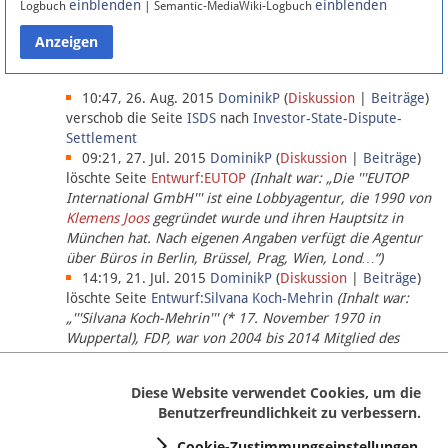
einblenden
einblenden
Logbuch
| Semantic-MediaWiki-Logbuch
Datenschutz
Über Lobbypedia
10:47, 26. Aug. 2015
DominikP
(
Diskussion
|
Beiträge
)
verschob die Seite
ISDS
nach
Investor-State-Dispute-
Settlement
Impressum
09:21, 27. Jul. 2015
DominikP
(
Diskussion
|
Beiträge
)
löschte Seite
Entwurf:EUTOP
(Inhalt war: „Die '''EUTOP
International GmbH''' ist eine Lobbyagentur, die 1990 von
Klemens Joos
gegründet wurde und ihren Hauptsitz in
München hat. Nach eigenen Angaben verfügt die Agentur
über Büros in Berlin, Brüssel, Prag, Wien, Lond…“)
14:19, 21. Jul. 2015
DominikP
(
Diskussion
|
Beiträge
)
löschte Seite
Entwurf:Silvana Koch-Mehrin
(Inhalt war:
„'''Silvana Koch-Mehrin''' (* 17. November 1970 in
Wuppertal), FDP, war von 2004 bis 2014 Mitglied des
Europäischen Parlaments, seit November 2014 ist sie für
die Lob…“ (einziger Bearbeiter:
DominikP
))
Diese Website verwendet Cookies, um die
Benutzerfreundlichkeit zu verbessern.
Cookie-Zustimmungseinstellungen