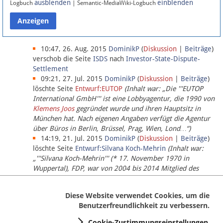
ausblenden
einblenden
Logbuch
| Semantic-MediaWiki-Logbuch
Datenschutz
Über Lobbypedia
10:47, 26. Aug. 2015
DominikP
(
Diskussion
|
Beiträge
)
verschob die Seite
ISDS
nach
Investor-State-Dispute-
Settlement
Impressum
09:21, 27. Jul. 2015
DominikP
(
Diskussion
|
Beiträge
)
löschte Seite
Entwurf:EUTOP
(Inhalt war: „Die '''EUTOP
International GmbH''' ist eine Lobbyagentur, die 1990 von
Klemens Joos
gegründet wurde und ihren Hauptsitz in
München hat. Nach eigenen Angaben verfügt die Agentur
über Büros in Berlin, Brüssel, Prag, Wien, Lond…“)
14:19, 21. Jul. 2015
DominikP
(
Diskussion
|
Beiträge
)
löschte Seite
Entwurf:Silvana Koch-Mehrin
(Inhalt war:
„'''Silvana Koch-Mehrin''' (* 17. November 1970 in
Wuppertal), FDP, war von 2004 bis 2014 Mitglied des
Europäischen Parlaments, seit November 2014 ist sie für
die Lob…“ (einziger Bearbeiter:
DominikP
))
Diese Website verwendet Cookies, um die
Benutzerfreundlichkeit zu verbessern.
Cookie-Zustimmungseinstellungen