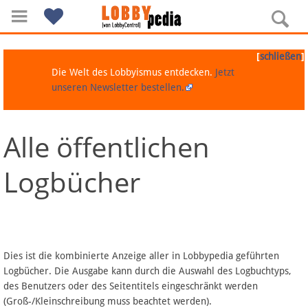
[
]
schließen
Die Welt des Lobbyismus entdecken.
Jetzt
unseren Newsletter bestellen.
Alle öffentlichen
Navigation
Logbücher
Über Lobbypedia
Inhalt A-Z
Artikel nach Kategorien
Dies ist die kombinierte Anzeige aller in Lobbypedia geführten
Logbücher. Die Ausgabe kann durch die Auswahl des Logbuchtyps,
FAQ
des Benutzers oder des Seitentitels eingeschränkt werden
(Groß-/Kleinschreibung muss beachtet werden).