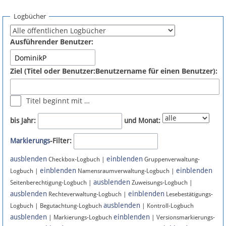
Spenden
Logbücher
Fördermitglied werden
Ausführender Benutzer:
Fehler melden
Ziel (Titel oder Benutzer:Benutzername für einen Benutzer):
Vernetzen
Titel beginnt mit …
Newsletter
bis Jahr:
und Monat:
Bluesky
Markierungs
-Filter:
ausblenden
einblenden
Facebook
Checkbox-Logbuch |
Gruppenverwaltung-
einblenden
einblenden
Logbuch |
Namensraumverwaltung-Logbuch |
ausblenden
Instagram
Seitenberechtigung-Logbuch |
Zuweisungs-Logbuch |
ausblenden
einblenden
Rechteverwaltung-Logbuch |
Lesebestätigungs-
ausblenden
Logbuch | Begutachtung-Logbuch
| Kontroll-Logbuch
ausblenden
einblenden
| Markierungs-Logbuch
| Versionsmarkierungs-
Anmelden