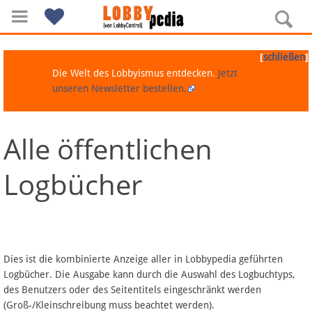
[
]
schließen
Die Welt des Lobbyismus entdecken.
Jetzt
unseren Newsletter bestellen.
Alle öffentlichen
Navigation
Logbücher
Über Lobbypedia
Inhalt A-Z
Artikel nach Kategorien
Dies ist die kombinierte Anzeige aller in Lobbypedia geführten
Logbücher. Die Ausgabe kann durch die Auswahl des Logbuchtyps,
FAQ
des Benutzers oder des Seitentitels eingeschränkt werden
(Groß-/Kleinschreibung muss beachtet werden).