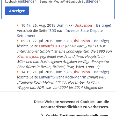
einblenden
ausblenden
Logbuch
| Semantic-MediaWiki-Logbuch
Datenschutz
Über Lobbypedia
10:47, 26. Aug. 2015
DominikP
(
Diskussion
|
Beiträge
)
verschob die Seite
ISDS
nach
Investor-State-Dispute-
Settlement
Impressum
09:21, 27. Jul. 2015
DominikP
(
Diskussion
|
Beiträge
)
löschte Seite
Entwurf:EUTOP
(Inhalt war: „Die '''EUTOP
International GmbH''' ist eine Lobbyagentur, die 1990 von
Klemens Joos
gegründet wurde und ihren Hauptsitz in
München hat. Nach eigenen Angaben verfügt die Agentur
über Büros in Berlin, Brüssel, Prag, Wien, Lond…“)
14:19, 21. Jul. 2015
DominikP
(
Diskussion
|
Beiträge
)
löschte Seite
Entwurf:Silvana Koch-Mehrin
(Inhalt war:
„'''Silvana Koch-Mehrin''' (* 17. November 1970 in
Wuppertal), FDP, war von 2004 bis 2014 Mitglied des
Europäischen Parlaments, seit November 2014 ist sie für
die Lob…“ (einziger Bearbeiter:
DominikP
))
Diese Website verwendet Cookies, um die
Benutzerfreundlichkeit zu verbessern.
Cookie-Zustimmungseinstellungen