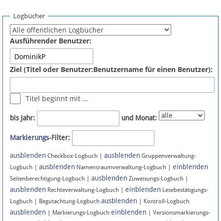
Spenden
Logbücher
Fördermitglied werden
Ausführender Benutzer:
Fehler melden
Ziel (Titel oder Benutzer:Benutzername für einen Benutzer):
Vernetzen
Titel beginnt mit …
Newsletter
bis Jahr:
und Monat:
Bluesky
Markierungs
-Filter:
ausblenden
ausblenden
Facebook
Checkbox-Logbuch |
Gruppenverwaltung-
ausblenden
einblenden
Logbuch |
Namensraumverwaltung-Logbuch |
ausblenden
Instagram
Seitenberechtigung-Logbuch |
Zuweisungs-Logbuch |
ausblenden
einblenden
Rechteverwaltung-Logbuch |
Lesebestätigungs-
ausblenden
Logbuch | Begutachtung-Logbuch
| Kontroll-Logbuch
ausblenden
einblenden
| Markierungs-Logbuch
| Versionsmarkierungs-
Anmelden