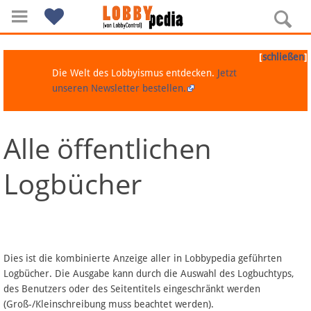
[
]
schließen
Die Welt des Lobbyismus entdecken.
Jetzt
unseren Newsletter bestellen.
Alle öffentlichen
Navigation
Logbücher
Über Lobbypedia
Inhalt A-Z
Artikel nach Kategorien
Dies ist die kombinierte Anzeige aller in Lobbypedia geführten
Logbücher. Die Ausgabe kann durch die Auswahl des Logbuchtyps,
FAQ
des Benutzers oder des Seitentitels eingeschränkt werden
(Groß-/Kleinschreibung muss beachtet werden).