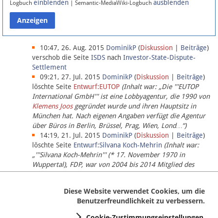
einblenden
ausblenden
Logbuch
| Semantic-MediaWiki-Logbuch
Datenschutz
Über Lobbypedia
10:47, 26. Aug. 2015
DominikP
(
Diskussion
|
Beiträge
)
verschob die Seite
ISDS
nach
Investor-State-Dispute-
Settlement
Impressum
09:21, 27. Jul. 2015
DominikP
(
Diskussion
|
Beiträge
)
löschte Seite
Entwurf:EUTOP
(Inhalt war: „Die '''EUTOP
International GmbH''' ist eine Lobbyagentur, die 1990 von
Klemens Joos
gegründet wurde und ihren Hauptsitz in
München hat. Nach eigenen Angaben verfügt die Agentur
über Büros in Berlin, Brüssel, Prag, Wien, Lond…“)
14:19, 21. Jul. 2015
DominikP
(
Diskussion
|
Beiträge
)
löschte Seite
Entwurf:Silvana Koch-Mehrin
(Inhalt war:
„'''Silvana Koch-Mehrin''' (* 17. November 1970 in
Wuppertal), FDP, war von 2004 bis 2014 Mitglied des
Europäischen Parlaments, seit November 2014 ist sie für
die Lob…“ (einziger Bearbeiter:
DominikP
))
Diese Website verwendet Cookies, um die
Benutzerfreundlichkeit zu verbessern.
Cookie-Zustimmungseinstellungen