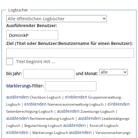
Spenden
Logbücher
Fördermitglied werden
Ausführender Benutzer:
Fehler melden
Ziel (Titel oder Benutzer:Benutzername für einen Benutzer):
Vernetzen
Titel beginnt mit …
Newsletter
bis Jahr:
und Monat:
Bluesky
Markierungs
-Filter:
ausblenden
einblenden
Facebook
Checkbox-Logbuch |
Gruppenverwaltung-
einblenden
einblenden
Logbuch |
Namensraumverwaltung-Logbuch |
ausblenden
Instagram
Seitenberechtigung-Logbuch |
Zuweisungs-Logbuch |
ausblenden
ausblenden
Rechteverwaltung-Logbuch |
Lesebestätigungs-
ausblenden
Logbuch | Begutachtung-Logbuch
| Kontroll-Logbuch
einblenden
ausblenden
| Markierungs-Logbuch
| Versionsmarkierungs-
Anmelden