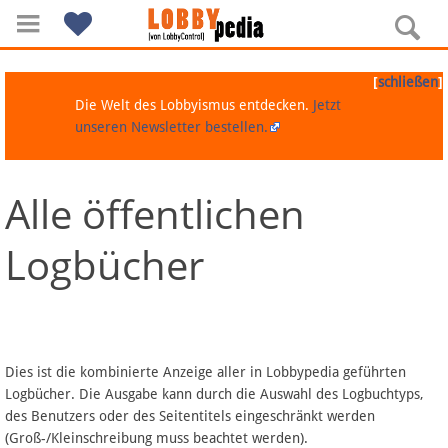
[
]
schließen
Die Welt des Lobbyismus entdecken.
Jetzt
unseren Newsletter bestellen.
Alle öffentlichen
Navigation
Logbücher
Über Lobbypedia
Inhalt A-Z
Artikel nach Kategorien
Dies ist die kombinierte Anzeige aller in Lobbypedia geführten
Logbücher. Die Ausgabe kann durch die Auswahl des Logbuchtyps,
FAQ
des Benutzers oder des Seitentitels eingeschränkt werden
(Groß-/Kleinschreibung muss beachtet werden).