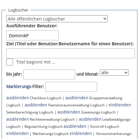
Spenden
Logbücher
Fördermitglied werden
Ausführender Benutzer:
Fehler melden
Ziel (Titel oder Benutzer:Benutzername für einen Benutzer):
Vernetzen
Titel beginnt mit …
Newsletter
bis Jahr:
und Monat:
Bluesky
Markierungs
-Filter:
ausblenden
ausblenden
Facebook
Checkbox-Logbuch |
Gruppenverwaltung-
ausblenden
einblenden
Logbuch |
Namensraumverwaltung-Logbuch |
ausblenden
Instagram
Seitenberechtigung-Logbuch |
Zuweisungs-Logbuch |
ausblenden
ausblenden
Rechteverwaltung-Logbuch |
Lesebestätigungs-
ausblenden
Logbuch | Begutachtung-Logbuch
| Kontroll-Logbuch
einblenden
einblenden
| Markierungs-Logbuch
| Versionsmarkierungs-
Anmelden