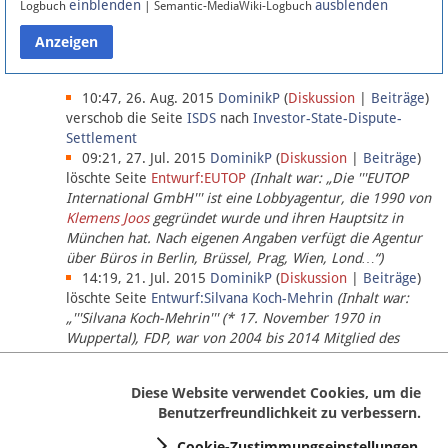
einblenden
ausblenden
Logbuch
| Semantic-MediaWiki-Logbuch
Datenschutz
Über Lobbypedia
10:47, 26. Aug. 2015
DominikP
(
Diskussion
|
Beiträge
)
verschob die Seite
ISDS
nach
Investor-State-Dispute-
Settlement
Impressum
09:21, 27. Jul. 2015
DominikP
(
Diskussion
|
Beiträge
)
löschte Seite
Entwurf:EUTOP
(Inhalt war: „Die '''EUTOP
International GmbH''' ist eine Lobbyagentur, die 1990 von
Klemens Joos
gegründet wurde und ihren Hauptsitz in
München hat. Nach eigenen Angaben verfügt die Agentur
über Büros in Berlin, Brüssel, Prag, Wien, Lond…“)
14:19, 21. Jul. 2015
DominikP
(
Diskussion
|
Beiträge
)
löschte Seite
Entwurf:Silvana Koch-Mehrin
(Inhalt war:
„'''Silvana Koch-Mehrin''' (* 17. November 1970 in
Wuppertal), FDP, war von 2004 bis 2014 Mitglied des
Europäischen Parlaments, seit November 2014 ist sie für
die Lob…“ (einziger Bearbeiter:
DominikP
))
Diese Website verwendet Cookies, um die
Benutzerfreundlichkeit zu verbessern.
Cookie-Zustimmungseinstellungen