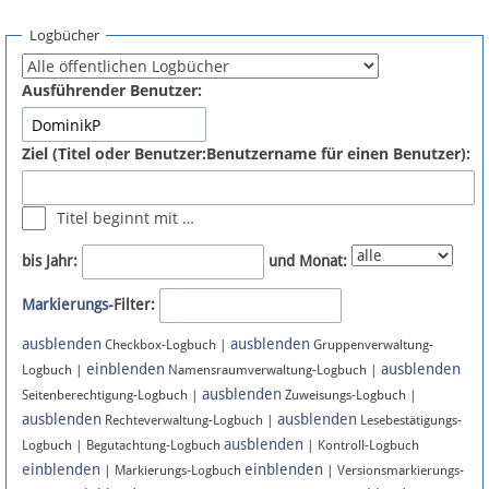
Spenden
Logbücher
Fördermitglied werden
Ausführender Benutzer:
Fehler melden
Ziel (Titel oder Benutzer:Benutzername für einen Benutzer):
Vernetzen
Titel beginnt mit …
Newsletter
bis Jahr:
und Monat:
Bluesky
Markierungs
-Filter:
ausblenden
ausblenden
Facebook
Checkbox-Logbuch |
Gruppenverwaltung-
einblenden
ausblenden
Logbuch |
Namensraumverwaltung-Logbuch |
ausblenden
Instagram
Seitenberechtigung-Logbuch |
Zuweisungs-Logbuch |
ausblenden
ausblenden
Rechteverwaltung-Logbuch |
Lesebestätigungs-
ausblenden
Logbuch | Begutachtung-Logbuch
| Kontroll-Logbuch
einblenden
einblenden
| Markierungs-Logbuch
| Versionsmarkierungs-
Anmelden