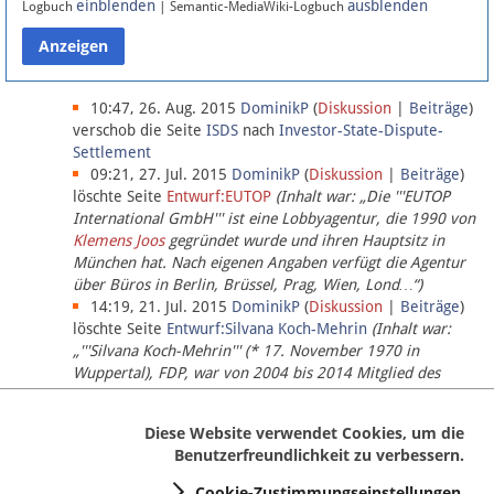
einblenden
ausblenden
Logbuch
| Semantic-MediaWiki-Logbuch
Datenschutz
Über Lobbypedia
10:47, 26. Aug. 2015
DominikP
(
Diskussion
|
Beiträge
)
verschob die Seite
ISDS
nach
Investor-State-Dispute-
Settlement
Impressum
09:21, 27. Jul. 2015
DominikP
(
Diskussion
|
Beiträge
)
löschte Seite
Entwurf:EUTOP
(Inhalt war: „Die '''EUTOP
International GmbH''' ist eine Lobbyagentur, die 1990 von
Klemens Joos
gegründet wurde und ihren Hauptsitz in
München hat. Nach eigenen Angaben verfügt die Agentur
über Büros in Berlin, Brüssel, Prag, Wien, Lond…“)
14:19, 21. Jul. 2015
DominikP
(
Diskussion
|
Beiträge
)
löschte Seite
Entwurf:Silvana Koch-Mehrin
(Inhalt war:
„'''Silvana Koch-Mehrin''' (* 17. November 1970 in
Wuppertal), FDP, war von 2004 bis 2014 Mitglied des
Europäischen Parlaments, seit November 2014 ist sie für
die Lob…“ (einziger Bearbeiter:
DominikP
))
Diese Website verwendet Cookies, um die
Benutzerfreundlichkeit zu verbessern.
Cookie-Zustimmungseinstellungen