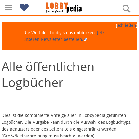
[
]
schließen
Die Welt des Lobbyismus entdecken.
Jetzt
unseren Newsletter bestellen.
Alle öffentlichen
Navigation
Logbücher
Über Lobbypedia
Inhalt A-Z
Artikel nach Kategorien
Dies ist die kombinierte Anzeige aller in Lobbypedia geführten
Logbücher. Die Ausgabe kann durch die Auswahl des Logbuchtyps,
FAQ
des Benutzers oder des Seitentitels eingeschränkt werden
(Groß-/Kleinschreibung muss beachtet werden).