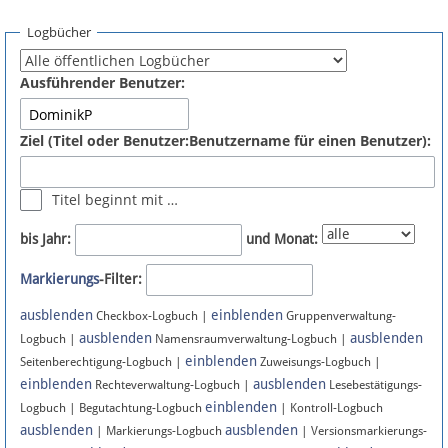
Spenden
Logbücher
Fördermitglied werden
Ausführender Benutzer:
Fehler melden
Ziel (Titel oder Benutzer:Benutzername für einen Benutzer):
Vernetzen
Titel beginnt mit …
Newsletter
bis Jahr:
und Monat:
Bluesky
Markierungs
-Filter:
ausblenden
einblenden
Facebook
Checkbox-Logbuch |
Gruppenverwaltung-
ausblenden
ausblenden
Logbuch |
Namensraumverwaltung-Logbuch |
einblenden
Instagram
Seitenberechtigung-Logbuch |
Zuweisungs-Logbuch |
einblenden
ausblenden
Rechteverwaltung-Logbuch |
Lesebestätigungs-
einblenden
Logbuch | Begutachtung-Logbuch
| Kontroll-Logbuch
ausblenden
ausblenden
| Markierungs-Logbuch
| Versionsmarkierungs-
Anmelden