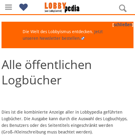
[
]
schließen
Die Welt des Lobbyismus entdecken.
Jetzt
unseren Newsletter bestellen.
Alle öffentlichen
Navigation
Logbücher
Über Lobbypedia
Inhalt A-Z
Artikel nach Kategorien
Dies ist die kombinierte Anzeige aller in Lobbypedia geführten
Logbücher. Die Ausgabe kann durch die Auswahl des Logbuchtyps,
FAQ
des Benutzers oder des Seitentitels eingeschränkt werden
(Groß-/Kleinschreibung muss beachtet werden).