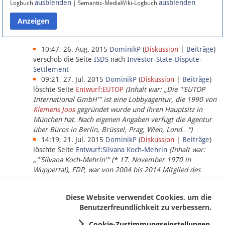
ausblenden
ausblenden
Logbuch
| Semantic-MediaWiki-Logbuch
Datenschutz
Über Lobbypedia
10:47, 26. Aug. 2015
DominikP
(
Diskussion
|
Beiträge
)
verschob die Seite
ISDS
nach
Investor-State-Dispute-
Settlement
Impressum
09:21, 27. Jul. 2015
DominikP
(
Diskussion
|
Beiträge
)
löschte Seite
Entwurf:EUTOP
(Inhalt war: „Die '''EUTOP
International GmbH''' ist eine Lobbyagentur, die 1990 von
Klemens Joos
gegründet wurde und ihren Hauptsitz in
München hat. Nach eigenen Angaben verfügt die Agentur
über Büros in Berlin, Brüssel, Prag, Wien, Lond…“)
14:19, 21. Jul. 2015
DominikP
(
Diskussion
|
Beiträge
)
löschte Seite
Entwurf:Silvana Koch-Mehrin
(Inhalt war:
„'''Silvana Koch-Mehrin''' (* 17. November 1970 in
Wuppertal), FDP, war von 2004 bis 2014 Mitglied des
Europäischen Parlaments, seit November 2014 ist sie für
die Lob…“ (einziger Bearbeiter:
DominikP
))
Diese Website verwendet Cookies, um die
Benutzerfreundlichkeit zu verbessern.
Cookie-Zustimmungseinstellungen