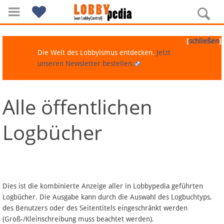
[
]
schließen
Die Welt des Lobbyismus entdecken.
Jetzt
unseren Newsletter bestellen.
Alle öffentlichen
Navigation
Logbücher
Über Lobbypedia
Inhalt A-Z
Artikel nach Kategorien
Dies ist die kombinierte Anzeige aller in Lobbypedia geführten
Logbücher. Die Ausgabe kann durch die Auswahl des Logbuchtyps,
FAQ
des Benutzers oder des Seitentitels eingeschränkt werden
(Groß-/Kleinschreibung muss beachtet werden).