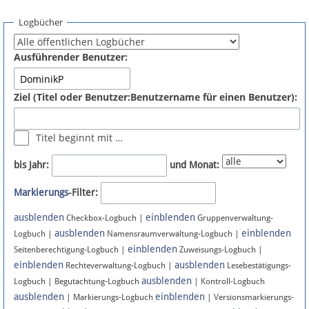
Spenden
Logbücher
Fördermitglied werden
Ausführender Benutzer:
Fehler melden
Ziel (Titel oder Benutzer:Benutzername für einen Benutzer):
Vernetzen
Titel beginnt mit …
Newsletter
bis Jahr:
und Monat:
Bluesky
Markierungs
-Filter:
ausblenden
einblenden
Facebook
Checkbox-Logbuch |
Gruppenverwaltung-
ausblenden
einblenden
Logbuch |
Namensraumverwaltung-Logbuch |
einblenden
Instagram
Seitenberechtigung-Logbuch |
Zuweisungs-Logbuch |
einblenden
ausblenden
Rechteverwaltung-Logbuch |
Lesebestätigungs-
ausblenden
Logbuch | Begutachtung-Logbuch
| Kontroll-Logbuch
ausblenden
einblenden
| Markierungs-Logbuch
| Versionsmarkierungs-
Anmelden