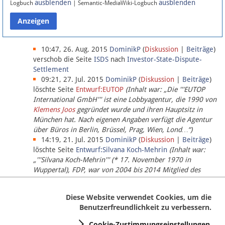
ausblenden
ausblenden
Logbuch
| Semantic-MediaWiki-Logbuch
Datenschutz
Über Lobbypedia
10:47, 26. Aug. 2015
DominikP
(
Diskussion
|
Beiträge
)
verschob die Seite
ISDS
nach
Investor-State-Dispute-
Settlement
Impressum
09:21, 27. Jul. 2015
DominikP
(
Diskussion
|
Beiträge
)
löschte Seite
Entwurf:EUTOP
(Inhalt war: „Die '''EUTOP
International GmbH''' ist eine Lobbyagentur, die 1990 von
Klemens Joos
gegründet wurde und ihren Hauptsitz in
München hat. Nach eigenen Angaben verfügt die Agentur
über Büros in Berlin, Brüssel, Prag, Wien, Lond…“)
14:19, 21. Jul. 2015
DominikP
(
Diskussion
|
Beiträge
)
löschte Seite
Entwurf:Silvana Koch-Mehrin
(Inhalt war:
„'''Silvana Koch-Mehrin''' (* 17. November 1970 in
Wuppertal), FDP, war von 2004 bis 2014 Mitglied des
Europäischen Parlaments, seit November 2014 ist sie für
die Lob…“ (einziger Bearbeiter:
DominikP
))
Diese Website verwendet Cookies, um die
Benutzerfreundlichkeit zu verbessern.
Cookie-Zustimmungseinstellungen