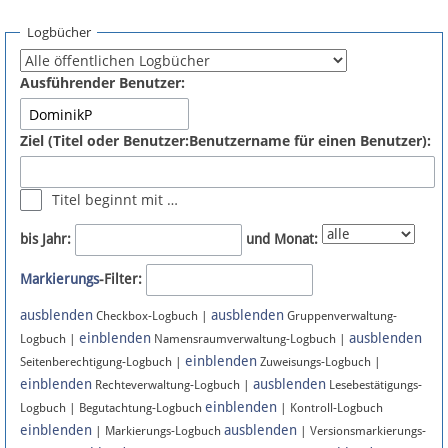
Spenden
Logbücher
Fördermitglied werden
Ausführender Benutzer:
Fehler melden
Ziel (Titel oder Benutzer:Benutzername für einen Benutzer):
Vernetzen
Titel beginnt mit …
Newsletter
bis Jahr:
und Monat:
Bluesky
Markierungs
-Filter:
ausblenden
ausblenden
Facebook
Checkbox-Logbuch |
Gruppenverwaltung-
einblenden
ausblenden
Logbuch |
Namensraumverwaltung-Logbuch |
einblenden
Instagram
Seitenberechtigung-Logbuch |
Zuweisungs-Logbuch |
einblenden
ausblenden
Rechteverwaltung-Logbuch |
Lesebestätigungs-
einblenden
Logbuch | Begutachtung-Logbuch
| Kontroll-Logbuch
einblenden
ausblenden
| Markierungs-Logbuch
| Versionsmarkierungs-
Anmelden