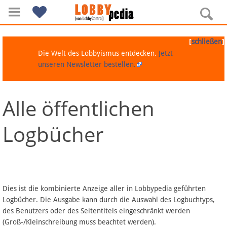
[
]
schließen
Die Welt des Lobbyismus entdecken.
Jetzt
unseren Newsletter bestellen.
Alle öffentlichen
Navigation
Logbücher
Über Lobbypedia
Inhalt A-Z
Artikel nach Kategorien
Dies ist die kombinierte Anzeige aller in Lobbypedia geführten
Logbücher. Die Ausgabe kann durch die Auswahl des Logbuchtyps,
FAQ
des Benutzers oder des Seitentitels eingeschränkt werden
(Groß-/Kleinschreibung muss beachtet werden).