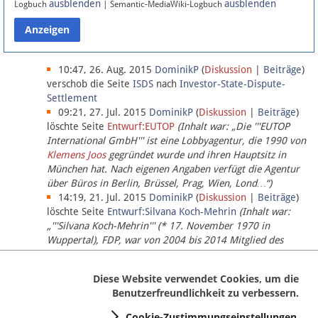
ausblenden
ausblenden
Logbuch
| Semantic-MediaWiki-Logbuch
Datenschutz
Über Lobbypedia
10:47, 26. Aug. 2015
DominikP
(
Diskussion
|
Beiträge
)
verschob die Seite
ISDS
nach
Investor-State-Dispute-
Settlement
Impressum
09:21, 27. Jul. 2015
DominikP
(
Diskussion
|
Beiträge
)
löschte Seite
Entwurf:EUTOP
(Inhalt war: „Die '''EUTOP
International GmbH''' ist eine Lobbyagentur, die 1990 von
Klemens Joos
gegründet wurde und ihren Hauptsitz in
München hat. Nach eigenen Angaben verfügt die Agentur
über Büros in Berlin, Brüssel, Prag, Wien, Lond…“)
14:19, 21. Jul. 2015
DominikP
(
Diskussion
|
Beiträge
)
löschte Seite
Entwurf:Silvana Koch-Mehrin
(Inhalt war:
„'''Silvana Koch-Mehrin''' (* 17. November 1970 in
Wuppertal), FDP, war von 2004 bis 2014 Mitglied des
Europäischen Parlaments, seit November 2014 ist sie für
die Lob…“ (einziger Bearbeiter:
DominikP
))
Diese Website verwendet Cookies, um die
Benutzerfreundlichkeit zu verbessern.
Cookie-Zustimmungseinstellungen