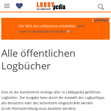
[
]
schließen
Die Welt des Lobbyismus entdecken.
Jetzt
unseren Newsletter bestellen.
Alle öffentlichen
Navigation
Logbücher
Über Lobbypedia
Inhalt A-Z
Artikel nach Kategorien
Dies ist die kombinierte Anzeige aller in Lobbypedia geführten
Logbücher. Die Ausgabe kann durch die Auswahl des Logbuchtyps,
FAQ
des Benutzers oder des Seitentitels eingeschränkt werden
(Groß-/Kleinschreibung muss beachtet werden).