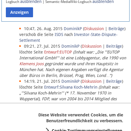
ausblenden
ausblenden
Logbuch
| Semantic-MediaWiki-Logbuch
Datenschutz
Über Lobbypedia
10:47, 26. Aug. 2015
DominikP
(
Diskussion
|
Beiträge
)
verschob die Seite
ISDS
nach
Investor-State-Dispute-
Settlement
Impressum
09:21, 27. Jul. 2015
DominikP
(
Diskussion
|
Beiträge
)
löschte Seite
Entwurf:EUTOP
(Inhalt war: „Die '''EUTOP
International GmbH''' ist eine Lobbyagentur, die 1990 von
Klemens Joos
gegründet wurde und ihren Hauptsitz in
München hat. Nach eigenen Angaben verfügt die Agentur
über Büros in Berlin, Brüssel, Prag, Wien, Lond…“)
14:19, 21. Jul. 2015
DominikP
(
Diskussion
|
Beiträge
)
löschte Seite
Entwurf:Silvana Koch-Mehrin
(Inhalt war:
„'''Silvana Koch-Mehrin''' (* 17. November 1970 in
Wuppertal), FDP, war von 2004 bis 2014 Mitglied des
Europäischen Parlaments, seit November 2014 ist sie für
die Lob…“ (einziger Bearbeiter:
DominikP
))
Diese Website verwendet Cookies, um die
Benutzerfreundlichkeit zu verbessern.
Cookie-Zustimmungseinstellungen