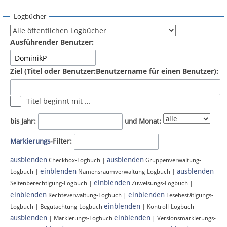
Spenden
Logbücher
Fördermitglied werden
Ausführender Benutzer:
Fehler melden
Ziel (Titel oder Benutzer:Benutzername für einen Benutzer):
Vernetzen
Titel beginnt mit …
Newsletter
bis Jahr:
und Monat:
Bluesky
Markierungs
-Filter:
ausblenden
ausblenden
Facebook
Checkbox-Logbuch |
Gruppenverwaltung-
einblenden
ausblenden
Logbuch |
Namensraumverwaltung-Logbuch |
einblenden
Instagram
Seitenberechtigung-Logbuch |
Zuweisungs-Logbuch |
einblenden
einblenden
Rechteverwaltung-Logbuch |
Lesebestätigungs-
einblenden
Logbuch | Begutachtung-Logbuch
| Kontroll-Logbuch
ausblenden
einblenden
| Markierungs-Logbuch
| Versionsmarkierungs-
Anmelden