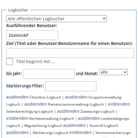
Spenden
Logbücher
Fördermitglied werden
Ausführender Benutzer:
Fehler melden
Ziel (Titel oder Benutzer:Benutzername für einen Benutzer):
Vernetzen
Titel beginnt mit …
Newsletter
bis Jahr:
und Monat:
Bluesky
Markierungs
-Filter:
ausblenden
ausblenden
Facebook
Checkbox-Logbuch |
Gruppenverwaltung-
ausblenden
einblenden
Logbuch |
Namensraumverwaltung-Logbuch |
ausblenden
Instagram
Seitenberechtigung-Logbuch |
Zuweisungs-Logbuch |
einblenden
ausblenden
Rechteverwaltung-Logbuch |
Lesebestätigungs-
ausblenden
Logbuch | Begutachtung-Logbuch
| Kontroll-Logbuch
ausblenden
einblenden
| Markierungs-Logbuch
| Versionsmarkierungs-
Anmelden