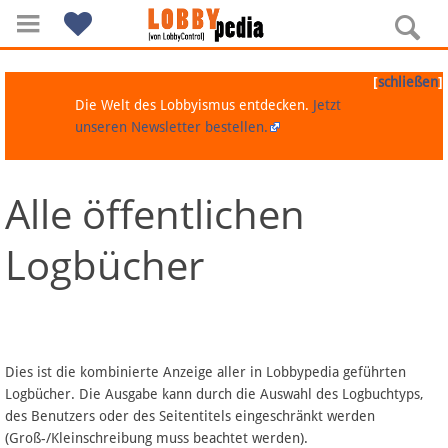
[
]
schließen
Die Welt des Lobbyismus entdecken.
Jetzt
unseren Newsletter bestellen.
Alle öffentlichen
Navigation
Logbücher
Über Lobbypedia
Inhalt A-Z
Artikel nach Kategorien
Dies ist die kombinierte Anzeige aller in Lobbypedia geführten
Logbücher. Die Ausgabe kann durch die Auswahl des Logbuchtyps,
FAQ
des Benutzers oder des Seitentitels eingeschränkt werden
(Groß-/Kleinschreibung muss beachtet werden).