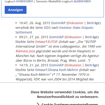
einblenden
ausblenden
Logbuch
| Semantic-MediaWiki-Logbuch
Datenschutz
Über Lobbypedia
10:47, 26. Aug. 2015
DominikP
(
Diskussion
|
Beiträge
)
verschob die Seite
ISDS
nach
Investor-State-Dispute-
Settlement
Impressum
09:21, 27. Jul. 2015
DominikP
(
Diskussion
|
Beiträge
)
löschte Seite
Entwurf:EUTOP
(Inhalt war: „Die '''EUTOP
International GmbH''' ist eine Lobbyagentur, die 1990 von
Klemens Joos
gegründet wurde und ihren Hauptsitz in
München hat. Nach eigenen Angaben verfügt die Agentur
über Büros in Berlin, Brüssel, Prag, Wien, Lond…“)
14:19, 21. Jul. 2015
DominikP
(
Diskussion
|
Beiträge
)
löschte Seite
Entwurf:Silvana Koch-Mehrin
(Inhalt war:
„'''Silvana Koch-Mehrin''' (* 17. November 1970 in
Wuppertal), FDP, war von 2004 bis 2014 Mitglied des
Europäischen Parlaments, seit November 2014 ist sie für
die Lob…“ (einziger Bearbeiter:
DominikP
))
Diese Website verwendet Cookies, um die
Benutzerfreundlichkeit zu verbessern.
Cookie-Zustimmungseinstellungen