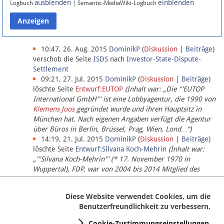
ausblenden
einblenden
Logbuch
| Semantic-MediaWiki-Logbuch
Datenschutz
Über Lobbypedia
10:47, 26. Aug. 2015
DominikP
(
Diskussion
|
Beiträge
)
verschob die Seite
ISDS
nach
Investor-State-Dispute-
Settlement
Impressum
09:21, 27. Jul. 2015
DominikP
(
Diskussion
|
Beiträge
)
löschte Seite
Entwurf:EUTOP
(Inhalt war: „Die '''EUTOP
International GmbH''' ist eine Lobbyagentur, die 1990 von
Klemens Joos
gegründet wurde und ihren Hauptsitz in
München hat. Nach eigenen Angaben verfügt die Agentur
über Büros in Berlin, Brüssel, Prag, Wien, Lond…“)
14:19, 21. Jul. 2015
DominikP
(
Diskussion
|
Beiträge
)
löschte Seite
Entwurf:Silvana Koch-Mehrin
(Inhalt war:
„'''Silvana Koch-Mehrin''' (* 17. November 1970 in
Wuppertal), FDP, war von 2004 bis 2014 Mitglied des
Europäischen Parlaments, seit November 2014 ist sie für
die Lob…“ (einziger Bearbeiter:
DominikP
))
Diese Website verwendet Cookies, um die
Benutzerfreundlichkeit zu verbessern.
Cookie-Zustimmungseinstellungen