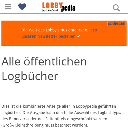
[
]
schließen
Die Welt des Lobbyismus entdecken.
Jetzt
unseren Newsletter bestellen.
Alle öffentlichen
Navigation
Logbücher
Über Lobbypedia
Inhalt A-Z
Artikel nach Kategorien
Dies ist die kombinierte Anzeige aller in Lobbypedia geführten
Logbücher. Die Ausgabe kann durch die Auswahl des Logbuchtyps,
FAQ
des Benutzers oder des Seitentitels eingeschränkt werden
(Groß-/Kleinschreibung muss beachtet werden).