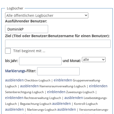
Spenden
Logbücher
Fördermitglied werden
Ausführender Benutzer:
Fehler melden
Ziel (Titel oder Benutzer:Benutzername für einen Benutzer):
Vernetzen
Titel beginnt mit …
Newsletter
bis Jahr:
und Monat:
Bluesky
Markierungs
-Filter:
ausblenden
einblenden
Facebook
Checkbox-Logbuch |
Gruppenverwaltung-
ausblenden
einblenden
Logbuch |
Namensraumverwaltung-Logbuch |
einblenden
Instagram
Seitenberechtigung-Logbuch |
Zuweisungs-Logbuch |
einblenden
ausblenden
Rechteverwaltung-Logbuch |
Lesebestätigungs-
ausblenden
Logbuch | Begutachtung-Logbuch
| Kontroll-Logbuch
ausblenden
ausblenden
| Markierungs-Logbuch
| Versionsmarkierungs-
Anmelden