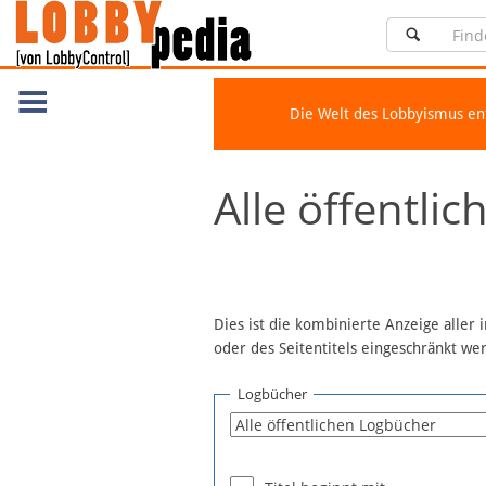
Die Welt des Lobbyismus e
Navigation
Alle öffentli
Über Lobbypedia
Inhalt A-Z
Artikel nach Kategorien
FAQ
Dies ist die kombinierte Anzeige aller
oder des Seitentitels eingeschränkt w
Spenden
Fördermitglied werden
Logbücher
Fehler melden
Vernetzen