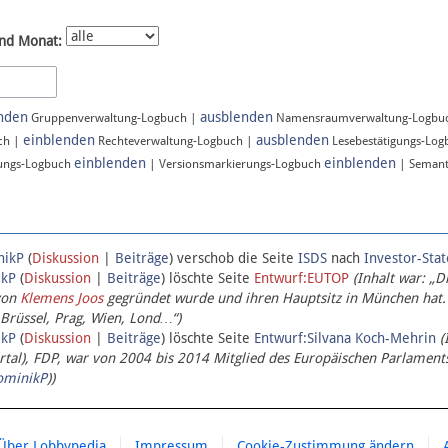
nd Monat:
nden
ausblenden
Gruppenverwaltung-Logbuch |
Namensraumverwaltung-Logbu
einblenden
ausblenden
ch |
Rechteverwaltung-Logbuch |
Lesebestätigungs-Lo
einblenden
einblenden
ungs-Logbuch
| Versionsmarkierungs-Logbuch
| Semant
nikP
(
Diskussion
|
Beiträge
)
verschob die Seite
ISDS
nach
Investor-Sta
ikP
(
Diskussion
|
Beiträge
)
löschte Seite
Entwurf:EUTOP
(Inhalt war: „D
von
Klemens Joos
gegründet wurde und ihren Hauptsitz in München hat.
 Brüssel, Prag, Wien, Lond…“)
ikP
(
Diskussion
|
Beiträge
)
löschte Seite
Entwurf:Silvana Koch-Mehrin
(
l), FDP, war von 2004 bis 2014 Mitglied des Europäischen Parlaments,
ominikP
))
Über Lobbypedia
Impressum
Cookie-Zustimmung ändern