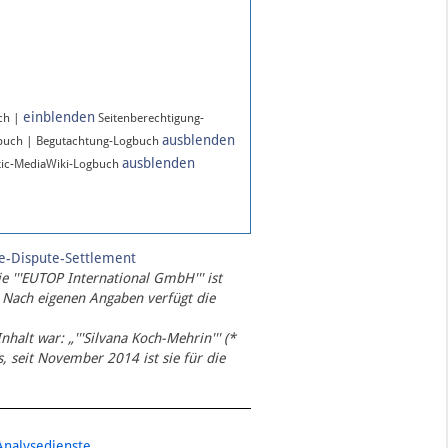
einblenden
ch |
Seitenberechtigung-
ausblenden
gbuch | Begutachtung-Logbuch
ausblenden
ic-MediaWiki-Logbuch
te-Dispute-Settlement
ie '''EUTOP International GmbH''' ist
 Nach eigenen Angaben verfügt die
Inhalt war: „'''Silvana Koch-Mehrin''' (*
 seit November 2014 ist sie für die
Analysedienste