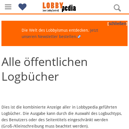
[
]
schließen
Die Welt des Lobbyismus entdecken.
Jetzt
unseren Newsletter bestellen.
Alle öffentlichen
Navigation
Logbücher
Über Lobbypedia
Inhalt A-Z
Artikel nach Kategorien
Dies ist die kombinierte Anzeige aller in Lobbypedia geführten
Logbücher. Die Ausgabe kann durch die Auswahl des Logbuchtyps,
FAQ
des Benutzers oder des Seitentitels eingeschränkt werden
(Groß-/Kleinschreibung muss beachtet werden).