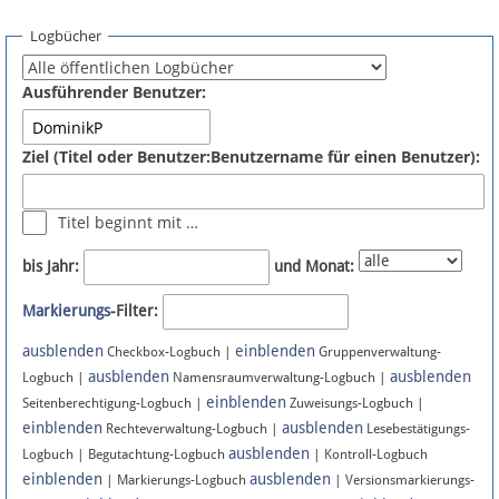
Spenden
Logbücher
Fördermitglied werden
Ausführender Benutzer:
Fehler melden
Ziel (Titel oder Benutzer:Benutzername für einen Benutzer):
Vernetzen
Titel beginnt mit …
Newsletter
bis Jahr:
und Monat:
Bluesky
Markierungs
-Filter:
ausblenden
einblenden
Facebook
Checkbox-Logbuch |
Gruppenverwaltung-
ausblenden
ausblenden
Logbuch |
Namensraumverwaltung-Logbuch |
einblenden
Instagram
Seitenberechtigung-Logbuch |
Zuweisungs-Logbuch |
einblenden
ausblenden
Rechteverwaltung-Logbuch |
Lesebestätigungs-
ausblenden
Logbuch | Begutachtung-Logbuch
| Kontroll-Logbuch
einblenden
ausblenden
| Markierungs-Logbuch
| Versionsmarkierungs-
Anmelden