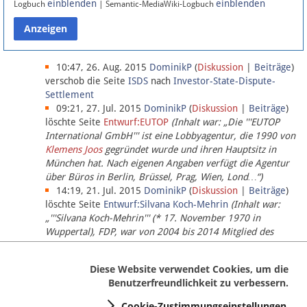
einblenden
einblenden
Logbuch
| Semantic-MediaWiki-Logbuch
Datenschutz
Über Lobbypedia
10:47, 26. Aug. 2015
DominikP
(
Diskussion
|
Beiträge
)
verschob die Seite
ISDS
nach
Investor-State-Dispute-
Settlement
Impressum
09:21, 27. Jul. 2015
DominikP
(
Diskussion
|
Beiträge
)
löschte Seite
Entwurf:EUTOP
(Inhalt war: „Die '''EUTOP
International GmbH''' ist eine Lobbyagentur, die 1990 von
Klemens Joos
gegründet wurde und ihren Hauptsitz in
München hat. Nach eigenen Angaben verfügt die Agentur
über Büros in Berlin, Brüssel, Prag, Wien, Lond…“)
14:19, 21. Jul. 2015
DominikP
(
Diskussion
|
Beiträge
)
löschte Seite
Entwurf:Silvana Koch-Mehrin
(Inhalt war:
„'''Silvana Koch-Mehrin''' (* 17. November 1970 in
Wuppertal), FDP, war von 2004 bis 2014 Mitglied des
Europäischen Parlaments, seit November 2014 ist sie für
die Lob…“ (einziger Bearbeiter:
DominikP
))
Diese Website verwendet Cookies, um die
Benutzerfreundlichkeit zu verbessern.
Cookie-Zustimmungseinstellungen