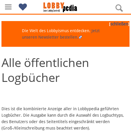
[
]
schließen
Die Welt des Lobbyismus entdecken.
Jetzt
unseren Newsletter bestellen.
Alle öffentlichen
Navigation
Logbücher
Über Lobbypedia
Inhalt A-Z
Artikel nach Kategorien
Dies ist die kombinierte Anzeige aller in Lobbypedia geführten
Logbücher. Die Ausgabe kann durch die Auswahl des Logbuchtyps,
FAQ
des Benutzers oder des Seitentitels eingeschränkt werden
(Groß-/Kleinschreibung muss beachtet werden).