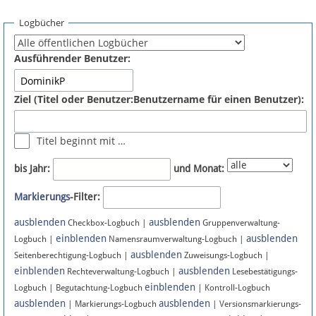
Spenden
Logbücher
Fördermitglied werden
Ausführender Benutzer:
Fehler melden
Ziel (Titel oder Benutzer:Benutzername für einen Benutzer):
Vernetzen
Titel beginnt mit …
Newsletter
bis Jahr:
und Monat:
Bluesky
Markierungs
-Filter:
ausblenden
ausblenden
Facebook
Checkbox-Logbuch |
Gruppenverwaltung-
einblenden
ausblenden
Logbuch |
Namensraumverwaltung-Logbuch |
ausblenden
Instagram
Seitenberechtigung-Logbuch |
Zuweisungs-Logbuch |
einblenden
ausblenden
Rechteverwaltung-Logbuch |
Lesebestätigungs-
einblenden
Logbuch | Begutachtung-Logbuch
| Kontroll-Logbuch
ausblenden
ausblenden
| Markierungs-Logbuch
| Versionsmarkierungs-
Anmelden