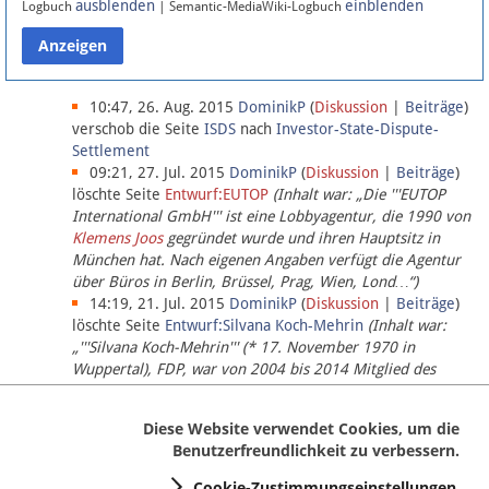
ausblenden
einblenden
Logbuch
| Semantic-MediaWiki-Logbuch
Datenschutz
Über Lobbypedia
10:47, 26. Aug. 2015
DominikP
(
Diskussion
|
Beiträge
)
verschob die Seite
ISDS
nach
Investor-State-Dispute-
Settlement
Impressum
09:21, 27. Jul. 2015
DominikP
(
Diskussion
|
Beiträge
)
löschte Seite
Entwurf:EUTOP
(Inhalt war: „Die '''EUTOP
International GmbH''' ist eine Lobbyagentur, die 1990 von
Klemens Joos
gegründet wurde und ihren Hauptsitz in
München hat. Nach eigenen Angaben verfügt die Agentur
über Büros in Berlin, Brüssel, Prag, Wien, Lond…“)
14:19, 21. Jul. 2015
DominikP
(
Diskussion
|
Beiträge
)
löschte Seite
Entwurf:Silvana Koch-Mehrin
(Inhalt war:
„'''Silvana Koch-Mehrin''' (* 17. November 1970 in
Wuppertal), FDP, war von 2004 bis 2014 Mitglied des
Europäischen Parlaments, seit November 2014 ist sie für
die Lob…“ (einziger Bearbeiter:
DominikP
))
Diese Website verwendet Cookies, um die
Benutzerfreundlichkeit zu verbessern.
Cookie-Zustimmungseinstellungen