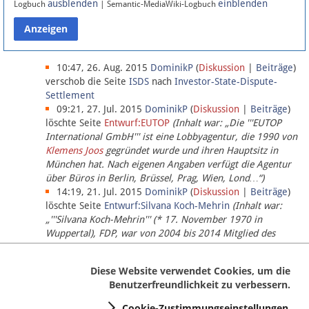
ausblenden
einblenden
Logbuch
| Semantic-MediaWiki-Logbuch
Datenschutz
Über Lobbypedia
10:47, 26. Aug. 2015
DominikP
(
Diskussion
|
Beiträge
)
verschob die Seite
ISDS
nach
Investor-State-Dispute-
Settlement
Impressum
09:21, 27. Jul. 2015
DominikP
(
Diskussion
|
Beiträge
)
löschte Seite
Entwurf:EUTOP
(Inhalt war: „Die '''EUTOP
International GmbH''' ist eine Lobbyagentur, die 1990 von
Klemens Joos
gegründet wurde und ihren Hauptsitz in
München hat. Nach eigenen Angaben verfügt die Agentur
über Büros in Berlin, Brüssel, Prag, Wien, Lond…“)
14:19, 21. Jul. 2015
DominikP
(
Diskussion
|
Beiträge
)
löschte Seite
Entwurf:Silvana Koch-Mehrin
(Inhalt war:
„'''Silvana Koch-Mehrin''' (* 17. November 1970 in
Wuppertal), FDP, war von 2004 bis 2014 Mitglied des
Europäischen Parlaments, seit November 2014 ist sie für
die Lob…“ (einziger Bearbeiter:
DominikP
))
Diese Website verwendet Cookies, um die
Benutzerfreundlichkeit zu verbessern.
Cookie-Zustimmungseinstellungen