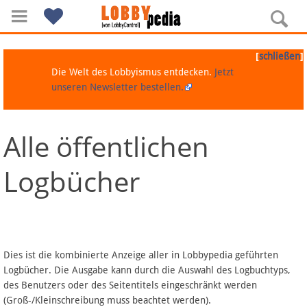
[
]
schließen
Die Welt des Lobbyismus entdecken.
Jetzt
unseren Newsletter bestellen.
Alle öffentlichen
Navigation
Logbücher
Über Lobbypedia
Inhalt A-Z
Artikel nach Kategorien
Dies ist die kombinierte Anzeige aller in Lobbypedia geführten
Logbücher. Die Ausgabe kann durch die Auswahl des Logbuchtyps,
FAQ
des Benutzers oder des Seitentitels eingeschränkt werden
(Groß-/Kleinschreibung muss beachtet werden).