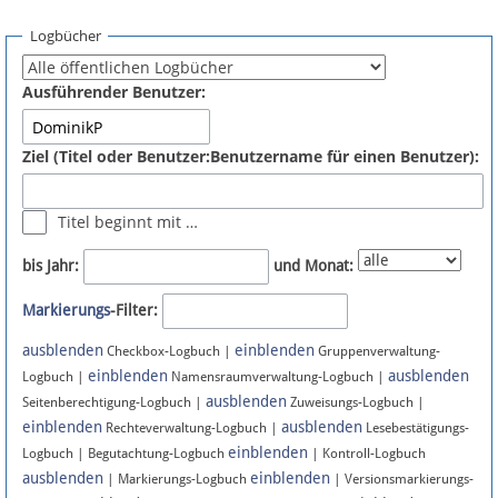
Spenden
Logbücher
Fördermitglied werden
Ausführender Benutzer:
Fehler melden
Ziel (Titel oder Benutzer:Benutzername für einen Benutzer):
Vernetzen
Titel beginnt mit …
Newsletter
bis Jahr:
und Monat:
Bluesky
Markierungs
-Filter:
ausblenden
einblenden
Facebook
Checkbox-Logbuch |
Gruppenverwaltung-
einblenden
ausblenden
Logbuch |
Namensraumverwaltung-Logbuch |
ausblenden
Instagram
Seitenberechtigung-Logbuch |
Zuweisungs-Logbuch |
einblenden
ausblenden
Rechteverwaltung-Logbuch |
Lesebestätigungs-
einblenden
Logbuch | Begutachtung-Logbuch
| Kontroll-Logbuch
ausblenden
einblenden
| Markierungs-Logbuch
| Versionsmarkierungs-
Anmelden