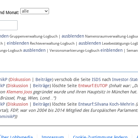
nd Monat:
nden
ausblenden
Gruppenverwaltung-Logbuch |
Namensraumverwaltung-Logbu
einblenden
ausblenden
ch |
Rechteverwaltung-Logbuch |
Lesebestätigungs-Log
ausblenden
einblenden
ungs-Logbuch
| Versionsmarkierungs-Logbuch
| Semant
nikP
(
Diskussion
|
Beiträge
)
verschob die Seite
ISDS
nach
Investor-Sta
ikP
(
Diskussion
|
Beiträge
)
löschte Seite
Entwurf:EUTOP
(Inhalt war: „D
von
Klemens Joos
gegründet wurde und ihren Hauptsitz in München hat.
 Brüssel, Prag, Wien, Lond…“)
ikP
(
Diskussion
|
Beiträge
)
löschte Seite
Entwurf:Silvana Koch-Mehrin
(
l), FDP, war von 2004 bis 2014 Mitglied des Europäischen Parlaments,
ominikP
))
Über Lobbypedia
Impressum
Cookie-Zustimmung ändern