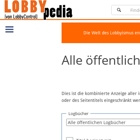
Die Welt des Lobbyismus e
Navigation
Alle öffentli
Über Lobbypedia
Inhalt A-Z
Artikel nach Kategorien
FAQ
Dies ist die kombinierte Anzeige aller
oder des Seitentitels eingeschränkt w
Spenden
Fördermitglied werden
Logbücher
Fehler melden
Vernetzen