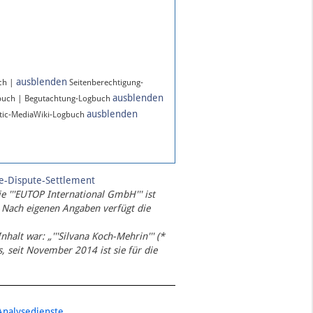
ausblenden
ch |
Seitenberechtigung-
ausblenden
buch | Begutachtung-Logbuch
ausblenden
ic-MediaWiki-Logbuch
te-Dispute-Settlement
ie '''EUTOP International GmbH''' ist
 Nach eigenen Angaben verfügt die
Inhalt war: „'''Silvana Koch-Mehrin''' (*
 seit November 2014 ist sie für die
Analysedienste