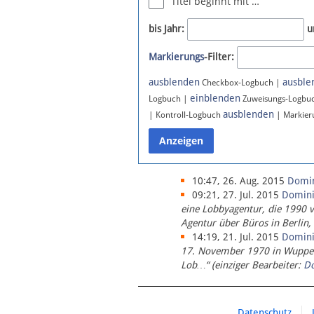
Titel beginnt mit …
Newsletter
bis Jahr:
u
Bluesky
Markierungs
-Filter:
Facebook
Instagram
ausblenden
ausble
Checkbox-Logbuch |
einblenden
Logbuch |
Zuweisungs-Logbu
ausblenden
| Kontroll-Logbuch
| Markier
10:47, 26. Aug. 2015
Domi
09:21, 27. Jul. 2015
Domin
eine Lobbyagentur, die 1990 
Agentur über Büros in Berlin,
14:19, 21. Jul. 2015
Domin
17. November 1970 in Wupperta
Lob…“ (einziger Bearbeiter:
D
Datenschutz