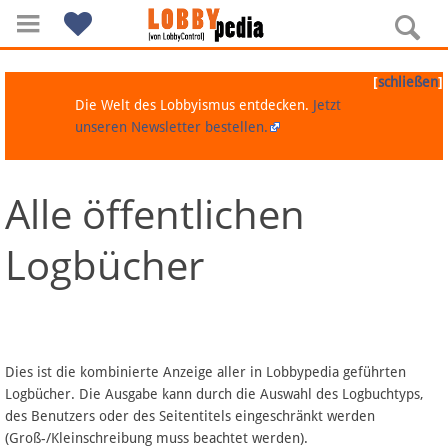
[
]
schließen
Die Welt des Lobbyismus entdecken.
Jetzt
unseren Newsletter bestellen.
Alle öffentlichen
Navigation
Logbücher
Über Lobbypedia
Inhalt A-Z
Artikel nach Kategorien
Dies ist die kombinierte Anzeige aller in Lobbypedia geführten
Logbücher. Die Ausgabe kann durch die Auswahl des Logbuchtyps,
FAQ
des Benutzers oder des Seitentitels eingeschränkt werden
(Groß-/Kleinschreibung muss beachtet werden).