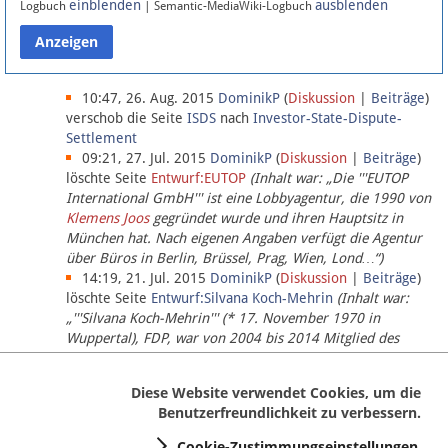
einblenden
ausblenden
Logbuch
| Semantic-MediaWiki-Logbuch
Datenschutz
Über Lobbypedia
10:47, 26. Aug. 2015
DominikP
(
Diskussion
|
Beiträge
)
verschob die Seite
ISDS
nach
Investor-State-Dispute-
Settlement
Impressum
09:21, 27. Jul. 2015
DominikP
(
Diskussion
|
Beiträge
)
löschte Seite
Entwurf:EUTOP
(Inhalt war: „Die '''EUTOP
International GmbH''' ist eine Lobbyagentur, die 1990 von
Klemens Joos
gegründet wurde und ihren Hauptsitz in
München hat. Nach eigenen Angaben verfügt die Agentur
über Büros in Berlin, Brüssel, Prag, Wien, Lond…“)
14:19, 21. Jul. 2015
DominikP
(
Diskussion
|
Beiträge
)
löschte Seite
Entwurf:Silvana Koch-Mehrin
(Inhalt war:
„'''Silvana Koch-Mehrin''' (* 17. November 1970 in
Wuppertal), FDP, war von 2004 bis 2014 Mitglied des
Europäischen Parlaments, seit November 2014 ist sie für
die Lob…“ (einziger Bearbeiter:
DominikP
))
Diese Website verwendet Cookies, um die
Benutzerfreundlichkeit zu verbessern.
Cookie-Zustimmungseinstellungen