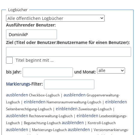
Spenden
Logbücher
Fördermitglied werden
Ausführender Benutzer:
Fehler melden
Ziel (Titel oder Benutzer:Benutzername für einen Benutzer):
Vernetzen
Titel beginnt mit …
Newsletter
bis Jahr:
und Monat:
Bluesky
Markierungs
-Filter:
ausblenden
ausblenden
Facebook
Checkbox-Logbuch |
Gruppenverwaltung-
einblenden
einblenden
Logbuch |
Namensraumverwaltung-Logbuch |
einblenden
Instagram
Seitenberechtigung-Logbuch |
Zuweisungs-Logbuch |
ausblenden
einblenden
Rechteverwaltung-Logbuch |
Lesebestätigungs-
ausblenden
Logbuch | Begutachtung-Logbuch
| Kontroll-Logbuch
ausblenden
ausblenden
| Markierungs-Logbuch
| Versionsmarkierungs-
Anmelden