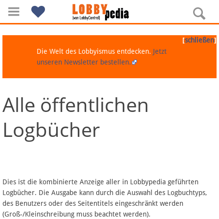
[
]
schließen
Die Welt des Lobbyismus entdecken.
Jetzt
unseren Newsletter bestellen.
Alle öffentlichen
Navigation
Logbücher
Über Lobbypedia
Inhalt A-Z
Artikel nach Kategorien
Dies ist die kombinierte Anzeige aller in Lobbypedia geführten
Logbücher. Die Ausgabe kann durch die Auswahl des Logbuchtyps,
FAQ
des Benutzers oder des Seitentitels eingeschränkt werden
(Groß-/Kleinschreibung muss beachtet werden).