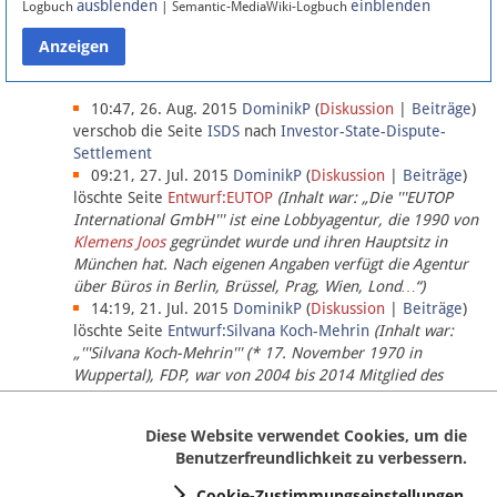
ausblenden
einblenden
Logbuch
| Semantic-MediaWiki-Logbuch
Datenschutz
Über Lobbypedia
10:47, 26. Aug. 2015
DominikP
(
Diskussion
|
Beiträge
)
verschob die Seite
ISDS
nach
Investor-State-Dispute-
Settlement
Impressum
09:21, 27. Jul. 2015
DominikP
(
Diskussion
|
Beiträge
)
löschte Seite
Entwurf:EUTOP
(Inhalt war: „Die '''EUTOP
International GmbH''' ist eine Lobbyagentur, die 1990 von
Klemens Joos
gegründet wurde und ihren Hauptsitz in
München hat. Nach eigenen Angaben verfügt die Agentur
über Büros in Berlin, Brüssel, Prag, Wien, Lond…“)
14:19, 21. Jul. 2015
DominikP
(
Diskussion
|
Beiträge
)
löschte Seite
Entwurf:Silvana Koch-Mehrin
(Inhalt war:
„'''Silvana Koch-Mehrin''' (* 17. November 1970 in
Wuppertal), FDP, war von 2004 bis 2014 Mitglied des
Europäischen Parlaments, seit November 2014 ist sie für
die Lob…“ (einziger Bearbeiter:
DominikP
))
Diese Website verwendet Cookies, um die
Benutzerfreundlichkeit zu verbessern.
Cookie-Zustimmungseinstellungen