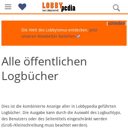
[
]
schließen
Die Welt des Lobbyismus entdecken.
Jetzt
unseren Newsletter bestellen.
Alle öffentlichen
Navigation
Logbücher
Über Lobbypedia
Inhalt A-Z
Artikel nach Kategorien
Dies ist die kombinierte Anzeige aller in Lobbypedia geführten
Logbücher. Die Ausgabe kann durch die Auswahl des Logbuchtyps,
FAQ
des Benutzers oder des Seitentitels eingeschränkt werden
(Groß-/Kleinschreibung muss beachtet werden).