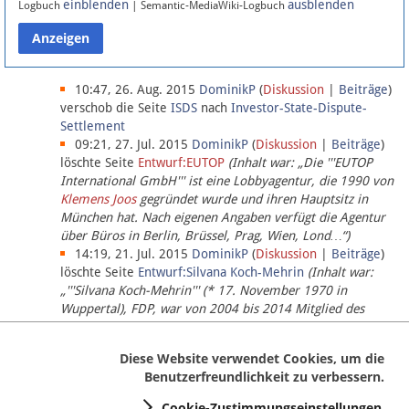
einblenden
ausblenden
Logbuch
| Semantic-MediaWiki-Logbuch
Datenschutz
Über Lobbypedia
10:47, 26. Aug. 2015
DominikP
(
Diskussion
|
Beiträge
)
verschob die Seite
ISDS
nach
Investor-State-Dispute-
Settlement
Impressum
09:21, 27. Jul. 2015
DominikP
(
Diskussion
|
Beiträge
)
löschte Seite
Entwurf:EUTOP
(Inhalt war: „Die '''EUTOP
International GmbH''' ist eine Lobbyagentur, die 1990 von
Klemens Joos
gegründet wurde und ihren Hauptsitz in
München hat. Nach eigenen Angaben verfügt die Agentur
über Büros in Berlin, Brüssel, Prag, Wien, Lond…“)
14:19, 21. Jul. 2015
DominikP
(
Diskussion
|
Beiträge
)
löschte Seite
Entwurf:Silvana Koch-Mehrin
(Inhalt war:
„'''Silvana Koch-Mehrin''' (* 17. November 1970 in
Wuppertal), FDP, war von 2004 bis 2014 Mitglied des
Europäischen Parlaments, seit November 2014 ist sie für
die Lob…“ (einziger Bearbeiter:
DominikP
))
Diese Website verwendet Cookies, um die
Benutzerfreundlichkeit zu verbessern.
Cookie-Zustimmungseinstellungen