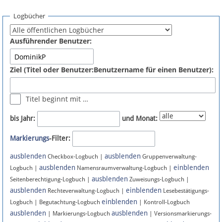
Spenden
Logbücher
Fördermitglied werden
Ausführender Benutzer:
Fehler melden
Ziel (Titel oder Benutzer:Benutzername für einen Benutzer):
Vernetzen
Titel beginnt mit …
Newsletter
bis Jahr:
und Monat:
Bluesky
Markierungs
-Filter:
ausblenden
ausblenden
Facebook
Checkbox-Logbuch |
Gruppenverwaltung-
ausblenden
einblenden
Logbuch |
Namensraumverwaltung-Logbuch |
ausblenden
Instagram
Seitenberechtigung-Logbuch |
Zuweisungs-Logbuch |
ausblenden
einblenden
Rechteverwaltung-Logbuch |
Lesebestätigungs-
einblenden
Logbuch | Begutachtung-Logbuch
| Kontroll-Logbuch
ausblenden
ausblenden
| Markierungs-Logbuch
| Versionsmarkierungs-
Anmelden