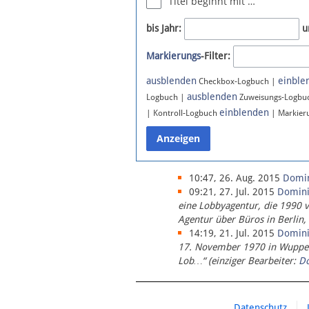
Titel beginnt mit …
Newsletter
bis Jahr:
u
Bluesky
Markierungs
-Filter:
Facebook
Instagram
ausblenden
einble
Checkbox-Logbuch |
ausblenden
Logbuch |
Zuweisungs-Logbu
einblenden
| Kontroll-Logbuch
| Markier
10:47, 26. Aug. 2015
Domi
09:21, 27. Jul. 2015
Domin
eine Lobbyagentur, die 1990 
Agentur über Büros in Berlin,
14:19, 21. Jul. 2015
Domin
17. November 1970 in Wupperta
Lob…“ (einziger Bearbeiter:
D
Datenschutz