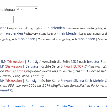
nd Monat:
nden
einblenden
Gruppenverwaltung-Logbuch |
Namensraumverwaltung-Logbu
ausblenden
einblenden
ch |
Rechteverwaltung-Logbuch |
Lesebestätigungs-Lo
ausblenden
ausblenden
ungs-Logbuch
| Versionsmarkierungs-Logbuch
| Semant
nikP
(
Diskussion
|
Beiträge
)
verschob die Seite
ISDS
nach
Investor-Sta
ikP
(
Diskussion
|
Beiträge
)
löschte Seite
Entwurf:EUTOP
(Inhalt war: „D
von
Klemens Joos
gegründet wurde und ihren Hauptsitz in München hat.
 Brüssel, Prag, Wien, Lond…“)
ikP
(
Diskussion
|
Beiträge
)
löschte Seite
Entwurf:Silvana Koch-Mehrin
(
l), FDP, war von 2004 bis 2014 Mitglied des Europäischen Parlaments,
ominikP
))
Über Lobbypedia
Impressum
Cookie-Zustimmung ändern