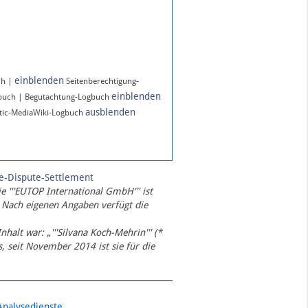
einblenden
ch |
Seitenberechtigung-
einblenden
gbuch | Begutachtung-Logbuch
ausblenden
ic-MediaWiki-Logbuch
te-Dispute-Settlement
ie '''EUTOP International GmbH''' ist
 Nach eigenen Angaben verfügt die
Inhalt war: „'''Silvana Koch-Mehrin''' (*
 seit November 2014 ist sie für die
Analysedienste