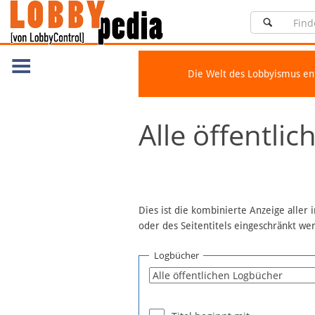
Die Welt des Lobbyismus e
Navigation
Alle öffentli
Über Lobbypedia
Inhalt A-Z
Artikel nach Kategorien
FAQ
Dies ist die kombinierte Anzeige aller
oder des Seitentitels eingeschränkt w
Spenden
Fördermitglied werden
Logbücher
Fehler melden
Vernetzen