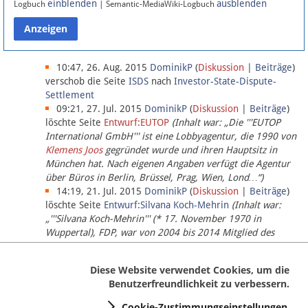
einblenden
ausblenden
Logbuch
| Semantic-MediaWiki-Logbuch
Datenschutz
Über Lobbypedia
10:47, 26. Aug. 2015
DominikP
(
Diskussion
|
Beiträge
)
verschob die Seite
ISDS
nach
Investor-State-Dispute-
Settlement
Impressum
09:21, 27. Jul. 2015
DominikP
(
Diskussion
|
Beiträge
)
löschte Seite
Entwurf:EUTOP
(Inhalt war: „Die '''EUTOP
International GmbH''' ist eine Lobbyagentur, die 1990 von
Klemens Joos
gegründet wurde und ihren Hauptsitz in
München hat. Nach eigenen Angaben verfügt die Agentur
über Büros in Berlin, Brüssel, Prag, Wien, Lond…“)
14:19, 21. Jul. 2015
DominikP
(
Diskussion
|
Beiträge
)
löschte Seite
Entwurf:Silvana Koch-Mehrin
(Inhalt war:
„'''Silvana Koch-Mehrin''' (* 17. November 1970 in
Wuppertal), FDP, war von 2004 bis 2014 Mitglied des
Europäischen Parlaments, seit November 2014 ist sie für
die Lob…“ (einziger Bearbeiter:
DominikP
))
Diese Website verwendet Cookies, um die
Benutzerfreundlichkeit zu verbessern.
Cookie-Zustimmungseinstellungen