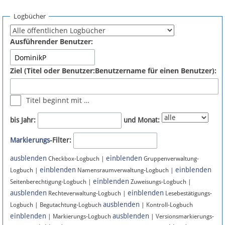
Spenden
Logbücher
Fördermitglied werden
Ausführender Benutzer:
Fehler melden
Ziel (Titel oder Benutzer:Benutzername für einen Benutzer):
Vernetzen
Titel beginnt mit …
Newsletter
bis Jahr:
und Monat:
Bluesky
Markierungs
-Filter:
ausblenden
einblenden
Facebook
Checkbox-Logbuch |
Gruppenverwaltung-
einblenden
einblenden
Logbuch |
Namensraumverwaltung-Logbuch |
einblenden
Instagram
Seitenberechtigung-Logbuch |
Zuweisungs-Logbuch |
ausblenden
einblenden
Rechteverwaltung-Logbuch |
Lesebestätigungs-
ausblenden
Logbuch | Begutachtung-Logbuch
| Kontroll-Logbuch
einblenden
ausblenden
| Markierungs-Logbuch
| Versionsmarkierungs-
Anmelden