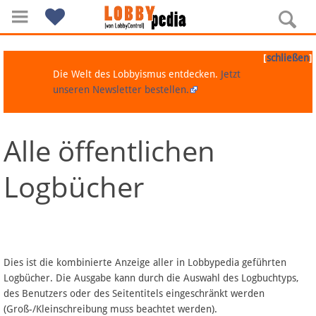
[
]
schließen
Die Welt des Lobbyismus entdecken.
Jetzt
unseren Newsletter bestellen.
Alle öffentlichen
Navigation
Logbücher
Über Lobbypedia
Inhalt A-Z
Artikel nach Kategorien
Dies ist die kombinierte Anzeige aller in Lobbypedia geführten
Logbücher. Die Ausgabe kann durch die Auswahl des Logbuchtyps,
FAQ
des Benutzers oder des Seitentitels eingeschränkt werden
(Groß-/Kleinschreibung muss beachtet werden).