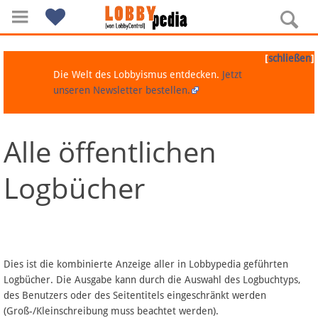
[
]
schließen
Die Welt des Lobbyismus entdecken.
Jetzt
unseren Newsletter bestellen.
Alle öffentlichen
Navigation
Logbücher
Über Lobbypedia
Inhalt A-Z
Artikel nach Kategorien
Dies ist die kombinierte Anzeige aller in Lobbypedia geführten
Logbücher. Die Ausgabe kann durch die Auswahl des Logbuchtyps,
FAQ
des Benutzers oder des Seitentitels eingeschränkt werden
(Groß-/Kleinschreibung muss beachtet werden).