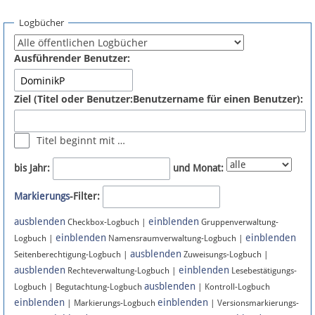
Spenden
Logbücher
Fördermitglied werden
Ausführender Benutzer:
Fehler melden
Ziel (Titel oder Benutzer:Benutzername für einen Benutzer):
Vernetzen
Titel beginnt mit …
Newsletter
bis Jahr:
und Monat:
Bluesky
Markierungs
-Filter:
ausblenden
einblenden
Facebook
Checkbox-Logbuch |
Gruppenverwaltung-
einblenden
einblenden
Logbuch |
Namensraumverwaltung-Logbuch |
ausblenden
Instagram
Seitenberechtigung-Logbuch |
Zuweisungs-Logbuch |
ausblenden
einblenden
Rechteverwaltung-Logbuch |
Lesebestätigungs-
ausblenden
Logbuch | Begutachtung-Logbuch
| Kontroll-Logbuch
einblenden
einblenden
| Markierungs-Logbuch
| Versionsmarkierungs-
Anmelden