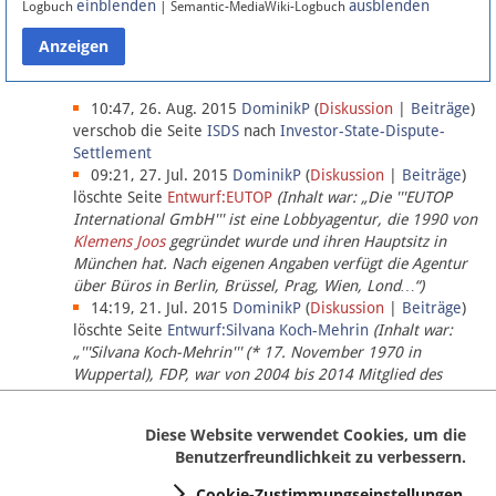
einblenden
ausblenden
Logbuch
| Semantic-MediaWiki-Logbuch
Datenschutz
Über Lobbypedia
10:47, 26. Aug. 2015
DominikP
(
Diskussion
|
Beiträge
)
verschob die Seite
ISDS
nach
Investor-State-Dispute-
Settlement
Impressum
09:21, 27. Jul. 2015
DominikP
(
Diskussion
|
Beiträge
)
löschte Seite
Entwurf:EUTOP
(Inhalt war: „Die '''EUTOP
International GmbH''' ist eine Lobbyagentur, die 1990 von
Klemens Joos
gegründet wurde und ihren Hauptsitz in
München hat. Nach eigenen Angaben verfügt die Agentur
über Büros in Berlin, Brüssel, Prag, Wien, Lond…“)
14:19, 21. Jul. 2015
DominikP
(
Diskussion
|
Beiträge
)
löschte Seite
Entwurf:Silvana Koch-Mehrin
(Inhalt war:
„'''Silvana Koch-Mehrin''' (* 17. November 1970 in
Wuppertal), FDP, war von 2004 bis 2014 Mitglied des
Europäischen Parlaments, seit November 2014 ist sie für
die Lob…“ (einziger Bearbeiter:
DominikP
))
Diese Website verwendet Cookies, um die
Benutzerfreundlichkeit zu verbessern.
Cookie-Zustimmungseinstellungen