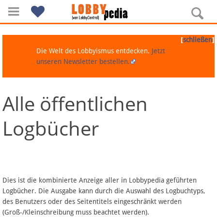
[
]
schließen
Die Welt des Lobbyismus entdecken.
Jetzt
unseren Newsletter bestellen.
Alle öffentlichen
Navigation
Logbücher
Über Lobbypedia
Inhalt A-Z
Artikel nach Kategorien
Dies ist die kombinierte Anzeige aller in Lobbypedia geführten
Logbücher. Die Ausgabe kann durch die Auswahl des Logbuchtyps,
FAQ
des Benutzers oder des Seitentitels eingeschränkt werden
(Groß-/Kleinschreibung muss beachtet werden).