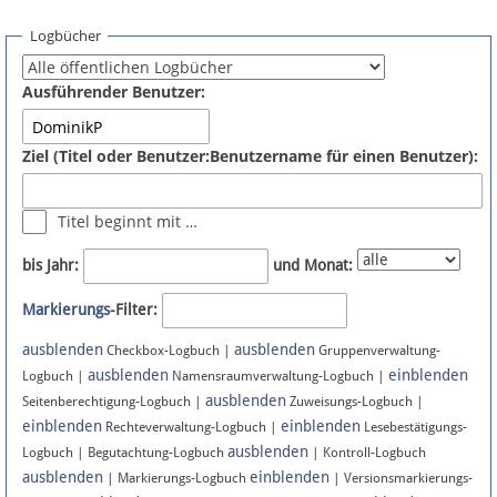
Spenden
Logbücher
Fördermitglied werden
Ausführender Benutzer:
Fehler melden
Ziel (Titel oder Benutzer:Benutzername für einen Benutzer):
Vernetzen
Titel beginnt mit …
Newsletter
bis Jahr:
und Monat:
Bluesky
Markierungs
-Filter:
ausblenden
ausblenden
Facebook
Checkbox-Logbuch |
Gruppenverwaltung-
ausblenden
einblenden
Logbuch |
Namensraumverwaltung-Logbuch |
ausblenden
Instagram
Seitenberechtigung-Logbuch |
Zuweisungs-Logbuch |
einblenden
einblenden
Rechteverwaltung-Logbuch |
Lesebestätigungs-
ausblenden
Logbuch | Begutachtung-Logbuch
| Kontroll-Logbuch
ausblenden
einblenden
| Markierungs-Logbuch
| Versionsmarkierungs-
Anmelden