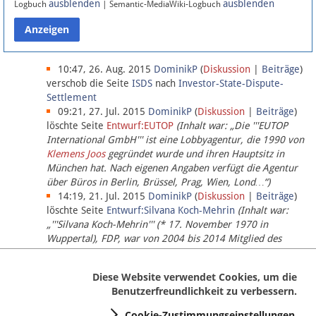
ausblenden
ausblenden
Logbuch
| Semantic-MediaWiki-Logbuch
Datenschutz
Über Lobbypedia
10:47, 26. Aug. 2015
DominikP
(
Diskussion
|
Beiträge
)
verschob die Seite
ISDS
nach
Investor-State-Dispute-
Settlement
Impressum
09:21, 27. Jul. 2015
DominikP
(
Diskussion
|
Beiträge
)
löschte Seite
Entwurf:EUTOP
(Inhalt war: „Die '''EUTOP
International GmbH''' ist eine Lobbyagentur, die 1990 von
Klemens Joos
gegründet wurde und ihren Hauptsitz in
München hat. Nach eigenen Angaben verfügt die Agentur
über Büros in Berlin, Brüssel, Prag, Wien, Lond…“)
14:19, 21. Jul. 2015
DominikP
(
Diskussion
|
Beiträge
)
löschte Seite
Entwurf:Silvana Koch-Mehrin
(Inhalt war:
„'''Silvana Koch-Mehrin''' (* 17. November 1970 in
Wuppertal), FDP, war von 2004 bis 2014 Mitglied des
Europäischen Parlaments, seit November 2014 ist sie für
die Lob…“ (einziger Bearbeiter:
DominikP
))
Diese Website verwendet Cookies, um die
Benutzerfreundlichkeit zu verbessern.
Cookie-Zustimmungseinstellungen