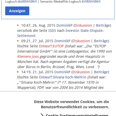
ausblenden
einblenden
Logbuch
| Semantic-MediaWiki-Logbuch
Datenschutz
Über Lobbypedia
10:47, 26. Aug. 2015
DominikP
(
Diskussion
|
Beiträge
)
verschob die Seite
ISDS
nach
Investor-State-Dispute-
Settlement
Impressum
09:21, 27. Jul. 2015
DominikP
(
Diskussion
|
Beiträge
)
löschte Seite
Entwurf:EUTOP
(Inhalt war: „Die '''EUTOP
International GmbH''' ist eine Lobbyagentur, die 1990 von
Klemens Joos
gegründet wurde und ihren Hauptsitz in
München hat. Nach eigenen Angaben verfügt die Agentur
über Büros in Berlin, Brüssel, Prag, Wien, Lond…“)
14:19, 21. Jul. 2015
DominikP
(
Diskussion
|
Beiträge
)
löschte Seite
Entwurf:Silvana Koch-Mehrin
(Inhalt war:
„'''Silvana Koch-Mehrin''' (* 17. November 1970 in
Wuppertal), FDP, war von 2004 bis 2014 Mitglied des
Europäischen Parlaments, seit November 2014 ist sie für
die Lob…“ (einziger Bearbeiter:
DominikP
))
Diese Website verwendet Cookies, um die
Benutzerfreundlichkeit zu verbessern.
Cookie-Zustimmungseinstellungen