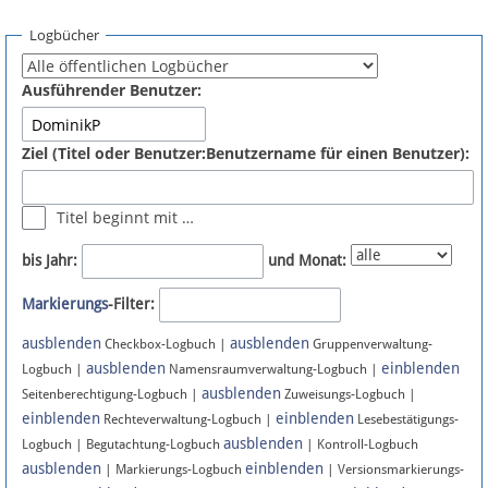
Spenden
Logbücher
Fördermitglied werden
Ausführender Benutzer:
Fehler melden
Ziel (Titel oder Benutzer:Benutzername für einen Benutzer):
Vernetzen
Titel beginnt mit …
Newsletter
bis Jahr:
und Monat:
Bluesky
Markierungs
-Filter:
ausblenden
ausblenden
Facebook
Checkbox-Logbuch |
Gruppenverwaltung-
ausblenden
einblenden
Logbuch |
Namensraumverwaltung-Logbuch |
ausblenden
Instagram
Seitenberechtigung-Logbuch |
Zuweisungs-Logbuch |
einblenden
einblenden
Rechteverwaltung-Logbuch |
Lesebestätigungs-
ausblenden
Logbuch | Begutachtung-Logbuch
| Kontroll-Logbuch
ausblenden
einblenden
| Markierungs-Logbuch
| Versionsmarkierungs-
Anmelden