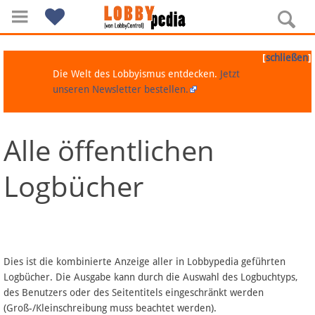
[
]
schließen
Die Welt des Lobbyismus entdecken.
Jetzt
unseren Newsletter bestellen.
Alle öffentlichen
Navigation
Logbücher
Über Lobbypedia
Inhalt A-Z
Artikel nach Kategorien
Dies ist die kombinierte Anzeige aller in Lobbypedia geführten
Logbücher. Die Ausgabe kann durch die Auswahl des Logbuchtyps,
FAQ
des Benutzers oder des Seitentitels eingeschränkt werden
(Groß-/Kleinschreibung muss beachtet werden).