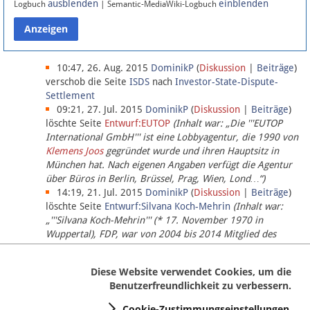
ausblenden
einblenden
Logbuch
| Semantic-MediaWiki-Logbuch
Datenschutz
Über Lobbypedia
10:47, 26. Aug. 2015
DominikP
(
Diskussion
|
Beiträge
)
verschob die Seite
ISDS
nach
Investor-State-Dispute-
Settlement
Impressum
09:21, 27. Jul. 2015
DominikP
(
Diskussion
|
Beiträge
)
löschte Seite
Entwurf:EUTOP
(Inhalt war: „Die '''EUTOP
International GmbH''' ist eine Lobbyagentur, die 1990 von
Klemens Joos
gegründet wurde und ihren Hauptsitz in
München hat. Nach eigenen Angaben verfügt die Agentur
über Büros in Berlin, Brüssel, Prag, Wien, Lond…“)
14:19, 21. Jul. 2015
DominikP
(
Diskussion
|
Beiträge
)
löschte Seite
Entwurf:Silvana Koch-Mehrin
(Inhalt war:
„'''Silvana Koch-Mehrin''' (* 17. November 1970 in
Wuppertal), FDP, war von 2004 bis 2014 Mitglied des
Europäischen Parlaments, seit November 2014 ist sie für
die Lob…“ (einziger Bearbeiter:
DominikP
))
Diese Website verwendet Cookies, um die
Benutzerfreundlichkeit zu verbessern.
Cookie-Zustimmungseinstellungen