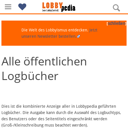
[
]
schließen
Die Welt des Lobbyismus entdecken.
Jetzt
unseren Newsletter bestellen.
Alle öffentlichen
Navigation
Logbücher
Über Lobbypedia
Inhalt A-Z
Artikel nach Kategorien
Dies ist die kombinierte Anzeige aller in Lobbypedia geführten
Logbücher. Die Ausgabe kann durch die Auswahl des Logbuchtyps,
FAQ
des Benutzers oder des Seitentitels eingeschränkt werden
(Groß-/Kleinschreibung muss beachtet werden).