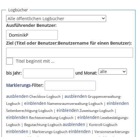
Spenden
Logbücher
Fördermitglied werden
Ausführender Benutzer:
Fehler melden
Ziel (Titel oder Benutzer:Benutzername für einen Benutzer):
Vernetzen
Titel beginnt mit …
Newsletter
bis Jahr:
und Monat:
Bluesky
Markierungs
-Filter:
ausblenden
ausblenden
Facebook
Checkbox-Logbuch |
Gruppenverwaltung-
einblenden
einblenden
Logbuch |
Namensraumverwaltung-Logbuch |
einblenden
Instagram
Seitenberechtigung-Logbuch |
Zuweisungs-Logbuch |
einblenden
einblenden
Rechteverwaltung-Logbuch |
Lesebestätigungs-
ausblenden
Logbuch | Begutachtung-Logbuch
| Kontroll-Logbuch
einblenden
einblenden
| Markierungs-Logbuch
| Versionsmarkierungs-
Anmelden