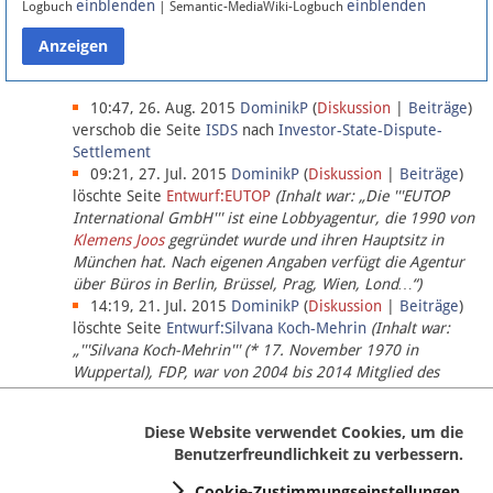
einblenden
einblenden
Logbuch
| Semantic-MediaWiki-Logbuch
Datenschutz
Über Lobbypedia
10:47, 26. Aug. 2015
DominikP
(
Diskussion
|
Beiträge
)
verschob die Seite
ISDS
nach
Investor-State-Dispute-
Settlement
Impressum
09:21, 27. Jul. 2015
DominikP
(
Diskussion
|
Beiträge
)
löschte Seite
Entwurf:EUTOP
(Inhalt war: „Die '''EUTOP
International GmbH''' ist eine Lobbyagentur, die 1990 von
Klemens Joos
gegründet wurde und ihren Hauptsitz in
München hat. Nach eigenen Angaben verfügt die Agentur
über Büros in Berlin, Brüssel, Prag, Wien, Lond…“)
14:19, 21. Jul. 2015
DominikP
(
Diskussion
|
Beiträge
)
löschte Seite
Entwurf:Silvana Koch-Mehrin
(Inhalt war:
„'''Silvana Koch-Mehrin''' (* 17. November 1970 in
Wuppertal), FDP, war von 2004 bis 2014 Mitglied des
Europäischen Parlaments, seit November 2014 ist sie für
die Lob…“ (einziger Bearbeiter:
DominikP
))
Diese Website verwendet Cookies, um die
Benutzerfreundlichkeit zu verbessern.
Cookie-Zustimmungseinstellungen