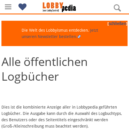
[
]
schließen
Die Welt des Lobbyismus entdecken.
Jetzt
unseren Newsletter bestellen.
Alle öffentlichen
Navigation
Logbücher
Über Lobbypedia
Inhalt A-Z
Artikel nach Kategorien
Dies ist die kombinierte Anzeige aller in Lobbypedia geführten
Logbücher. Die Ausgabe kann durch die Auswahl des Logbuchtyps,
FAQ
des Benutzers oder des Seitentitels eingeschränkt werden
(Groß-/Kleinschreibung muss beachtet werden).