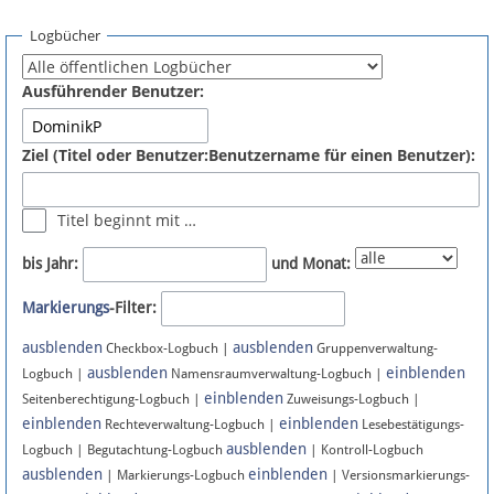
Spenden
Logbücher
Fördermitglied werden
Ausführender Benutzer:
Fehler melden
Ziel (Titel oder Benutzer:Benutzername für einen Benutzer):
Vernetzen
Titel beginnt mit …
Newsletter
bis Jahr:
und Monat:
Bluesky
Markierungs
-Filter:
ausblenden
ausblenden
Facebook
Checkbox-Logbuch |
Gruppenverwaltung-
ausblenden
einblenden
Logbuch |
Namensraumverwaltung-Logbuch |
einblenden
Instagram
Seitenberechtigung-Logbuch |
Zuweisungs-Logbuch |
einblenden
einblenden
Rechteverwaltung-Logbuch |
Lesebestätigungs-
ausblenden
Logbuch | Begutachtung-Logbuch
| Kontroll-Logbuch
ausblenden
einblenden
| Markierungs-Logbuch
| Versionsmarkierungs-
Anmelden