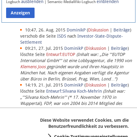
ausblenden
einblenden
Logbuch
| Semantic-MediaWiki-Logbuch
Datenschutz
Über Lobbypedia
10:47, 26. Aug. 2015
DominikP
(
Diskussion
|
Beiträge
)
verschob die Seite
ISDS
nach
Investor-State-Dispute-
Settlement
Impressum
09:21, 27. Jul. 2015
DominikP
(
Diskussion
|
Beiträge
)
löschte Seite
Entwurf:EUTOP
(Inhalt war: „Die '''EUTOP
International GmbH''' ist eine Lobbyagentur, die 1990 von
Klemens Joos
gegründet wurde und ihren Hauptsitz in
München hat. Nach eigenen Angaben verfügt die Agentur
über Büros in Berlin, Brüssel, Prag, Wien, Lond…“)
14:19, 21. Jul. 2015
DominikP
(
Diskussion
|
Beiträge
)
löschte Seite
Entwurf:Silvana Koch-Mehrin
(Inhalt war:
„'''Silvana Koch-Mehrin''' (* 17. November 1970 in
Wuppertal), FDP, war von 2004 bis 2014 Mitglied des
Europäischen Parlaments, seit November 2014 ist sie für
die Lob…“ (einziger Bearbeiter:
DominikP
))
Diese Website verwendet Cookies, um die
Benutzerfreundlichkeit zu verbessern.
Cookie-Zustimmungseinstellungen