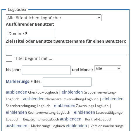
Spenden
Logbücher
Fördermitglied werden
Ausführender Benutzer:
Fehler melden
Ziel (Titel oder Benutzer:Benutzername für einen Benutzer):
Vernetzen
Titel beginnt mit …
Newsletter
bis Jahr:
und Monat:
Bluesky
Markierungs
-Filter:
ausblenden
einblenden
Facebook
Checkbox-Logbuch |
Gruppenverwaltung-
ausblenden
einblenden
Logbuch |
Namensraumverwaltung-Logbuch |
einblenden
Instagram
Seitenberechtigung-Logbuch |
Zuweisungs-Logbuch |
einblenden
einblenden
Rechteverwaltung-Logbuch |
Lesebestätigungs-
ausblenden
Logbuch | Begutachtung-Logbuch
| Kontroll-Logbuch
ausblenden
einblenden
| Markierungs-Logbuch
| Versionsmarkierungs-
Anmelden