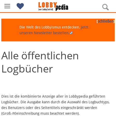
[
]
schließen
Die Welt des Lobbyismus entdecken.
Jetzt
unseren Newsletter bestellen.
Alle öffentlichen
Navigation
Logbücher
Über Lobbypedia
Inhalt A-Z
Artikel nach Kategorien
Dies ist die kombinierte Anzeige aller in Lobbypedia geführten
Logbücher. Die Ausgabe kann durch die Auswahl des Logbuchtyps,
FAQ
des Benutzers oder des Seitentitels eingeschränkt werden
(Groß-/Kleinschreibung muss beachtet werden).