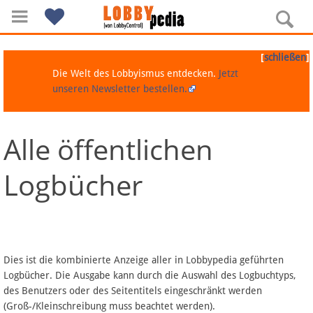
[
]
schließen
Die Welt des Lobbyismus entdecken.
Jetzt
unseren Newsletter bestellen.
Alle öffentlichen
Navigation
Logbücher
Über Lobbypedia
Inhalt A-Z
Artikel nach Kategorien
Dies ist die kombinierte Anzeige aller in Lobbypedia geführten
Logbücher. Die Ausgabe kann durch die Auswahl des Logbuchtyps,
FAQ
des Benutzers oder des Seitentitels eingeschränkt werden
(Groß-/Kleinschreibung muss beachtet werden).