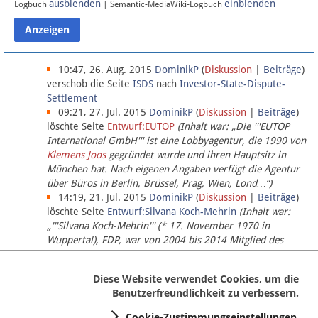
ausblenden
einblenden
Logbuch
| Semantic-MediaWiki-Logbuch
Datenschutz
Über Lobbypedia
10:47, 26. Aug. 2015
DominikP
(
Diskussion
|
Beiträge
)
verschob die Seite
ISDS
nach
Investor-State-Dispute-
Settlement
Impressum
09:21, 27. Jul. 2015
DominikP
(
Diskussion
|
Beiträge
)
löschte Seite
Entwurf:EUTOP
(Inhalt war: „Die '''EUTOP
International GmbH''' ist eine Lobbyagentur, die 1990 von
Klemens Joos
gegründet wurde und ihren Hauptsitz in
München hat. Nach eigenen Angaben verfügt die Agentur
über Büros in Berlin, Brüssel, Prag, Wien, Lond…“)
14:19, 21. Jul. 2015
DominikP
(
Diskussion
|
Beiträge
)
löschte Seite
Entwurf:Silvana Koch-Mehrin
(Inhalt war:
„'''Silvana Koch-Mehrin''' (* 17. November 1970 in
Wuppertal), FDP, war von 2004 bis 2014 Mitglied des
Europäischen Parlaments, seit November 2014 ist sie für
die Lob…“ (einziger Bearbeiter:
DominikP
))
Diese Website verwendet Cookies, um die
Benutzerfreundlichkeit zu verbessern.
Cookie-Zustimmungseinstellungen