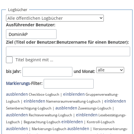
Spenden
Logbücher
Fördermitglied werden
Ausführender Benutzer:
Fehler melden
Ziel (Titel oder Benutzer:Benutzername für einen Benutzer):
Vernetzen
Titel beginnt mit …
Newsletter
bis Jahr:
und Monat:
Bluesky
Markierungs
-Filter:
ausblenden
einblenden
Facebook
Checkbox-Logbuch |
Gruppenverwaltung-
einblenden
einblenden
Logbuch |
Namensraumverwaltung-Logbuch |
ausblenden
Instagram
Seitenberechtigung-Logbuch |
Zuweisungs-Logbuch |
ausblenden
einblenden
Rechteverwaltung-Logbuch |
Lesebestätigungs-
einblenden
Logbuch | Begutachtung-Logbuch
| Kontroll-Logbuch
ausblenden
ausblenden
| Markierungs-Logbuch
| Versionsmarkierungs-
Anmelden