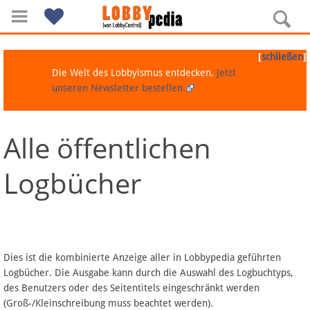
[
]
schließen
Die Welt des Lobbyismus entdecken.
Jetzt
unseren Newsletter bestellen.
Alle öffentlichen
Navigation
Logbücher
Über Lobbypedia
Inhalt A-Z
Artikel nach Kategorien
Dies ist die kombinierte Anzeige aller in Lobbypedia geführten
Logbücher. Die Ausgabe kann durch die Auswahl des Logbuchtyps,
FAQ
des Benutzers oder des Seitentitels eingeschränkt werden
(Groß-/Kleinschreibung muss beachtet werden).