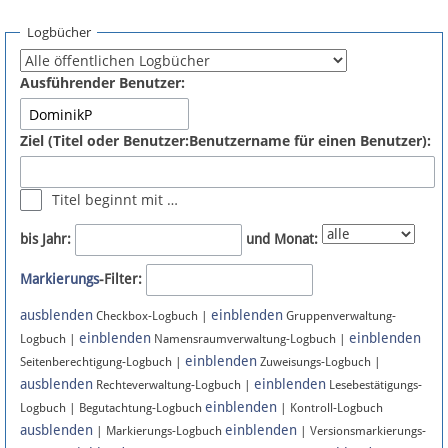
Spenden
Logbücher
Fördermitglied werden
Ausführender Benutzer:
Fehler melden
Ziel (Titel oder Benutzer:Benutzername für einen Benutzer):
Vernetzen
Titel beginnt mit …
Newsletter
bis Jahr:
und Monat:
Bluesky
Markierungs
-Filter:
ausblenden
einblenden
Facebook
Checkbox-Logbuch |
Gruppenverwaltung-
einblenden
einblenden
Logbuch |
Namensraumverwaltung-Logbuch |
einblenden
Instagram
Seitenberechtigung-Logbuch |
Zuweisungs-Logbuch |
ausblenden
einblenden
Rechteverwaltung-Logbuch |
Lesebestätigungs-
einblenden
Logbuch | Begutachtung-Logbuch
| Kontroll-Logbuch
ausblenden
einblenden
| Markierungs-Logbuch
| Versionsmarkierungs-
Anmelden