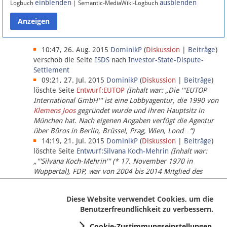
einblenden
ausblenden
Logbuch
| Semantic-MediaWiki-Logbuch
Datenschutz
Über Lobbypedia
10:47, 26. Aug. 2015
DominikP
(
Diskussion
|
Beiträge
)
verschob die Seite
ISDS
nach
Investor-State-Dispute-
Settlement
Impressum
09:21, 27. Jul. 2015
DominikP
(
Diskussion
|
Beiträge
)
löschte Seite
Entwurf:EUTOP
(Inhalt war: „Die '''EUTOP
International GmbH''' ist eine Lobbyagentur, die 1990 von
Klemens Joos
gegründet wurde und ihren Hauptsitz in
München hat. Nach eigenen Angaben verfügt die Agentur
über Büros in Berlin, Brüssel, Prag, Wien, Lond…“)
14:19, 21. Jul. 2015
DominikP
(
Diskussion
|
Beiträge
)
löschte Seite
Entwurf:Silvana Koch-Mehrin
(Inhalt war:
„'''Silvana Koch-Mehrin''' (* 17. November 1970 in
Wuppertal), FDP, war von 2004 bis 2014 Mitglied des
Europäischen Parlaments, seit November 2014 ist sie für
die Lob…“ (einziger Bearbeiter:
DominikP
))
Diese Website verwendet Cookies, um die
Benutzerfreundlichkeit zu verbessern.
Cookie-Zustimmungseinstellungen