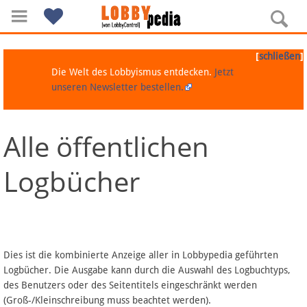
[
]
schließen
Die Welt des Lobbyismus entdecken.
Jetzt
unseren Newsletter bestellen.
Alle öffentlichen
Navigation
Logbücher
Über Lobbypedia
Inhalt A-Z
Artikel nach Kategorien
Dies ist die kombinierte Anzeige aller in Lobbypedia geführten
Logbücher. Die Ausgabe kann durch die Auswahl des Logbuchtyps,
FAQ
des Benutzers oder des Seitentitels eingeschränkt werden
(Groß-/Kleinschreibung muss beachtet werden).