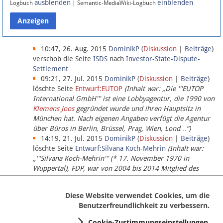
ausblenden
einblenden
Logbuch
| Semantic-MediaWiki-Logbuch
Datenschutz
Über Lobbypedia
10:47, 26. Aug. 2015
DominikP
(
Diskussion
|
Beiträge
)
verschob die Seite
ISDS
nach
Investor-State-Dispute-
Settlement
Impressum
09:21, 27. Jul. 2015
DominikP
(
Diskussion
|
Beiträge
)
löschte Seite
Entwurf:EUTOP
(Inhalt war: „Die '''EUTOP
International GmbH''' ist eine Lobbyagentur, die 1990 von
Klemens Joos
gegründet wurde und ihren Hauptsitz in
München hat. Nach eigenen Angaben verfügt die Agentur
über Büros in Berlin, Brüssel, Prag, Wien, Lond…“)
14:19, 21. Jul. 2015
DominikP
(
Diskussion
|
Beiträge
)
löschte Seite
Entwurf:Silvana Koch-Mehrin
(Inhalt war:
„'''Silvana Koch-Mehrin''' (* 17. November 1970 in
Wuppertal), FDP, war von 2004 bis 2014 Mitglied des
Europäischen Parlaments, seit November 2014 ist sie für
die Lob…“ (einziger Bearbeiter:
DominikP
))
Diese Website verwendet Cookies, um die
Benutzerfreundlichkeit zu verbessern.
Cookie-Zustimmungseinstellungen