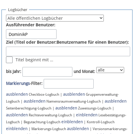
Spenden
Logbücher
Fördermitglied werden
Ausführender Benutzer:
Fehler melden
Ziel (Titel oder Benutzer:Benutzername für einen Benutzer):
Vernetzen
Titel beginnt mit …
Newsletter
bis Jahr:
und Monat:
Bluesky
Markierungs
-Filter:
ausblenden
ausblenden
Facebook
Checkbox-Logbuch |
Gruppenverwaltung-
ausblenden
ausblenden
Logbuch |
Namensraumverwaltung-Logbuch |
ausblenden
Instagram
Seitenberechtigung-Logbuch |
Zuweisungs-Logbuch |
ausblenden
einblenden
Rechteverwaltung-Logbuch |
Lesebestätigungs-
einblenden
Logbuch | Begutachtung-Logbuch
| Kontroll-Logbuch
einblenden
ausblenden
| Markierungs-Logbuch
| Versionsmarkierungs-
Anmelden