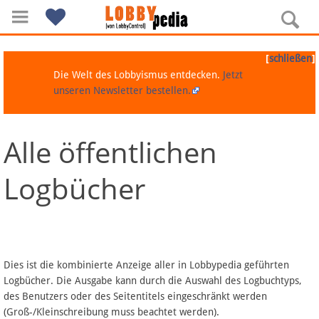
[
]
schließen
Die Welt des Lobbyismus entdecken.
Jetzt
unseren Newsletter bestellen.
Alle öffentlichen
Navigation
Logbücher
Über Lobbypedia
Inhalt A-Z
Artikel nach Kategorien
Dies ist die kombinierte Anzeige aller in Lobbypedia geführten
Logbücher. Die Ausgabe kann durch die Auswahl des Logbuchtyps,
FAQ
des Benutzers oder des Seitentitels eingeschränkt werden
(Groß-/Kleinschreibung muss beachtet werden).