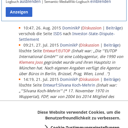
ausblenden
einblenden
Logbuch
| Semantic-MediaWiki-Logbuch
Datenschutz
Über Lobbypedia
10:47, 26. Aug. 2015
DominikP
(
Diskussion
|
Beiträge
)
verschob die Seite
ISDS
nach
Investor-State-Dispute-
Settlement
Impressum
09:21, 27. Jul. 2015
DominikP
(
Diskussion
|
Beiträge
)
löschte Seite
Entwurf:EUTOP
(Inhalt war: „Die '''EUTOP
International GmbH''' ist eine Lobbyagentur, die 1990 von
Klemens Joos
gegründet wurde und ihren Hauptsitz in
München hat. Nach eigenen Angaben verfügt die Agentur
über Büros in Berlin, Brüssel, Prag, Wien, Lond…“)
14:19, 21. Jul. 2015
DominikP
(
Diskussion
|
Beiträge
)
löschte Seite
Entwurf:Silvana Koch-Mehrin
(Inhalt war:
„'''Silvana Koch-Mehrin''' (* 17. November 1970 in
Wuppertal), FDP, war von 2004 bis 2014 Mitglied des
Europäischen Parlaments, seit November 2014 ist sie für
die Lob…“ (einziger Bearbeiter:
DominikP
))
Diese Website verwendet Cookies, um die
Benutzerfreundlichkeit zu verbessern.
Cookie-Zustimmungseinstellungen