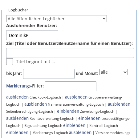
Spenden
Logbücher
Fördermitglied werden
Ausführender Benutzer:
Fehler melden
Ziel (Titel oder Benutzer:Benutzername für einen Benutzer):
Vernetzen
Titel beginnt mit …
Newsletter
bis Jahr:
und Monat:
Bluesky
Markierungs
-Filter:
ausblenden
ausblenden
Facebook
Checkbox-Logbuch |
Gruppenverwaltung-
ausblenden
ausblenden
Logbuch |
Namensraumverwaltung-Logbuch |
einblenden
Instagram
Seitenberechtigung-Logbuch |
Zuweisungs-Logbuch |
ausblenden
einblenden
Rechteverwaltung-Logbuch |
Lesebestätigungs-
einblenden
Logbuch | Begutachtung-Logbuch
| Kontroll-Logbuch
einblenden
ausblenden
| Markierungs-Logbuch
| Versionsmarkierungs-
Anmelden