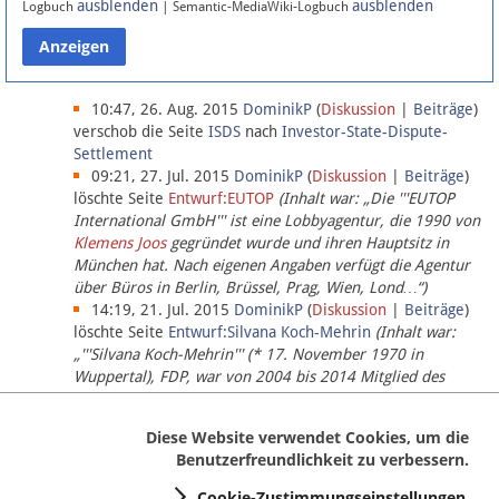
ausblenden
ausblenden
Logbuch
| Semantic-MediaWiki-Logbuch
Datenschutz
Über Lobbypedia
10:47, 26. Aug. 2015
DominikP
(
Diskussion
|
Beiträge
)
verschob die Seite
ISDS
nach
Investor-State-Dispute-
Settlement
Impressum
09:21, 27. Jul. 2015
DominikP
(
Diskussion
|
Beiträge
)
löschte Seite
Entwurf:EUTOP
(Inhalt war: „Die '''EUTOP
International GmbH''' ist eine Lobbyagentur, die 1990 von
Klemens Joos
gegründet wurde und ihren Hauptsitz in
München hat. Nach eigenen Angaben verfügt die Agentur
über Büros in Berlin, Brüssel, Prag, Wien, Lond…“)
14:19, 21. Jul. 2015
DominikP
(
Diskussion
|
Beiträge
)
löschte Seite
Entwurf:Silvana Koch-Mehrin
(Inhalt war:
„'''Silvana Koch-Mehrin''' (* 17. November 1970 in
Wuppertal), FDP, war von 2004 bis 2014 Mitglied des
Europäischen Parlaments, seit November 2014 ist sie für
die Lob…“ (einziger Bearbeiter:
DominikP
))
Diese Website verwendet Cookies, um die
Benutzerfreundlichkeit zu verbessern.
Cookie-Zustimmungseinstellungen