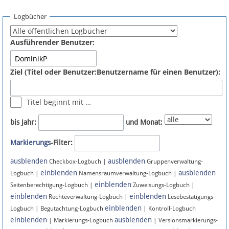
Spenden
Logbücher
Fördermitglied werden
Ausführender Benutzer:
Fehler melden
Ziel (Titel oder Benutzer:Benutzername für einen Benutzer):
Vernetzen
Titel beginnt mit …
Newsletter
bis Jahr:
und Monat:
Bluesky
Markierungs
-Filter:
ausblenden
ausblenden
Facebook
Checkbox-Logbuch |
Gruppenverwaltung-
einblenden
ausblenden
Logbuch |
Namensraumverwaltung-Logbuch |
einblenden
Instagram
Seitenberechtigung-Logbuch |
Zuweisungs-Logbuch |
einblenden
einblenden
Rechteverwaltung-Logbuch |
Lesebestätigungs-
einblenden
Logbuch | Begutachtung-Logbuch
| Kontroll-Logbuch
einblenden
ausblenden
| Markierungs-Logbuch
| Versionsmarkierungs-
Anmelden