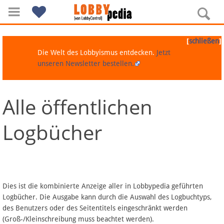
[
]
schließen
Die Welt des Lobbyismus entdecken.
Jetzt
unseren Newsletter bestellen.
Alle öffentlichen
Navigation
Logbücher
Über Lobbypedia
Inhalt A-Z
Artikel nach Kategorien
Dies ist die kombinierte Anzeige aller in Lobbypedia geführten
Logbücher. Die Ausgabe kann durch die Auswahl des Logbuchtyps,
FAQ
des Benutzers oder des Seitentitels eingeschränkt werden
(Groß-/Kleinschreibung muss beachtet werden).