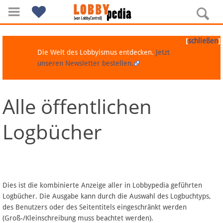
[
]
schließen
Die Welt des Lobbyismus entdecken.
Jetzt
unseren Newsletter bestellen.
Alle öffentlichen
Navigation
Logbücher
Über Lobbypedia
Inhalt A-Z
Artikel nach Kategorien
Dies ist die kombinierte Anzeige aller in Lobbypedia geführten
Logbücher. Die Ausgabe kann durch die Auswahl des Logbuchtyps,
FAQ
des Benutzers oder des Seitentitels eingeschränkt werden
(Groß-/Kleinschreibung muss beachtet werden).