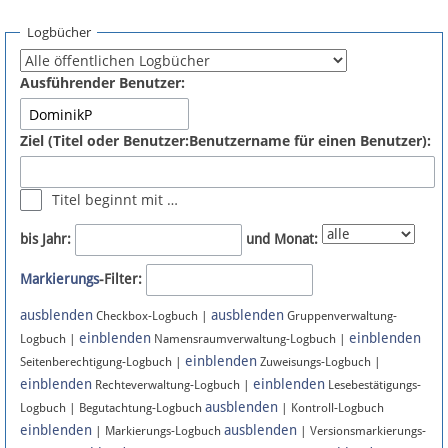
Spenden
Logbücher
Fördermitglied werden
Ausführender Benutzer:
Fehler melden
Ziel (Titel oder Benutzer:Benutzername für einen Benutzer):
Vernetzen
Titel beginnt mit …
Newsletter
bis Jahr:
und Monat:
Bluesky
Markierungs
-Filter:
ausblenden
ausblenden
Facebook
Checkbox-Logbuch |
Gruppenverwaltung-
einblenden
einblenden
Logbuch |
Namensraumverwaltung-Logbuch |
einblenden
Instagram
Seitenberechtigung-Logbuch |
Zuweisungs-Logbuch |
einblenden
einblenden
Rechteverwaltung-Logbuch |
Lesebestätigungs-
ausblenden
Logbuch | Begutachtung-Logbuch
| Kontroll-Logbuch
einblenden
ausblenden
| Markierungs-Logbuch
| Versionsmarkierungs-
Anmelden