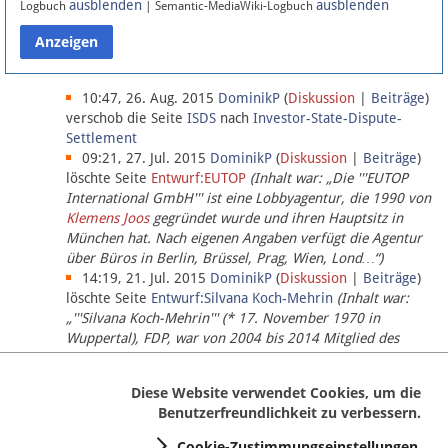
ausblenden
ausblenden
Logbuch
| Semantic-MediaWiki-Logbuch
Datenschutz
Über Lobbypedia
10:47, 26. Aug. 2015
DominikP
(
Diskussion
|
Beiträge
)
verschob die Seite
ISDS
nach
Investor-State-Dispute-
Settlement
Impressum
09:21, 27. Jul. 2015
DominikP
(
Diskussion
|
Beiträge
)
löschte Seite
Entwurf:EUTOP
(Inhalt war: „Die '''EUTOP
International GmbH''' ist eine Lobbyagentur, die 1990 von
Klemens Joos
gegründet wurde und ihren Hauptsitz in
München hat. Nach eigenen Angaben verfügt die Agentur
über Büros in Berlin, Brüssel, Prag, Wien, Lond…“)
14:19, 21. Jul. 2015
DominikP
(
Diskussion
|
Beiträge
)
löschte Seite
Entwurf:Silvana Koch-Mehrin
(Inhalt war:
„'''Silvana Koch-Mehrin''' (* 17. November 1970 in
Wuppertal), FDP, war von 2004 bis 2014 Mitglied des
Europäischen Parlaments, seit November 2014 ist sie für
die Lob…“ (einziger Bearbeiter:
DominikP
))
Diese Website verwendet Cookies, um die
Benutzerfreundlichkeit zu verbessern.
Cookie-Zustimmungseinstellungen