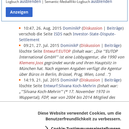
ausblenden
ausblenden
Logbuch
| Semantic-MediaWiki-Logbuch
Datenschutz
Über Lobbypedia
10:47, 26. Aug. 2015
DominikP
(
Diskussion
|
Beiträge
)
verschob die Seite
ISDS
nach
Investor-State-Dispute-
Settlement
Impressum
09:21, 27. Jul. 2015
DominikP
(
Diskussion
|
Beiträge
)
löschte Seite
Entwurf:EUTOP
(Inhalt war: „Die '''EUTOP
International GmbH''' ist eine Lobbyagentur, die 1990 von
Klemens Joos
gegründet wurde und ihren Hauptsitz in
München hat. Nach eigenen Angaben verfügt die Agentur
über Büros in Berlin, Brüssel, Prag, Wien, Lond…“)
14:19, 21. Jul. 2015
DominikP
(
Diskussion
|
Beiträge
)
löschte Seite
Entwurf:Silvana Koch-Mehrin
(Inhalt war:
„'''Silvana Koch-Mehrin''' (* 17. November 1970 in
Wuppertal), FDP, war von 2004 bis 2014 Mitglied des
Europäischen Parlaments, seit November 2014 ist sie für
die Lob…“ (einziger Bearbeiter:
DominikP
))
Diese Website verwendet Cookies, um die
Benutzerfreundlichkeit zu verbessern.
Cookie-Zustimmungseinstellungen