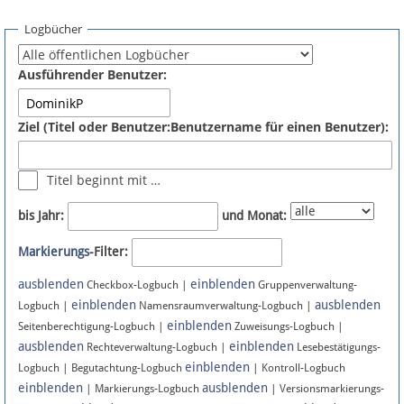
Spenden
Logbücher
Fördermitglied werden
Ausführender Benutzer:
Fehler melden
Ziel (Titel oder Benutzer:Benutzername für einen Benutzer):
Vernetzen
Titel beginnt mit …
Newsletter
bis Jahr:
und Monat:
Bluesky
Markierungs
-Filter:
ausblenden
einblenden
Facebook
Checkbox-Logbuch |
Gruppenverwaltung-
einblenden
ausblenden
Logbuch |
Namensraumverwaltung-Logbuch |
einblenden
Instagram
Seitenberechtigung-Logbuch |
Zuweisungs-Logbuch |
ausblenden
einblenden
Rechteverwaltung-Logbuch |
Lesebestätigungs-
einblenden
Logbuch | Begutachtung-Logbuch
| Kontroll-Logbuch
einblenden
ausblenden
| Markierungs-Logbuch
| Versionsmarkierungs-
Anmelden