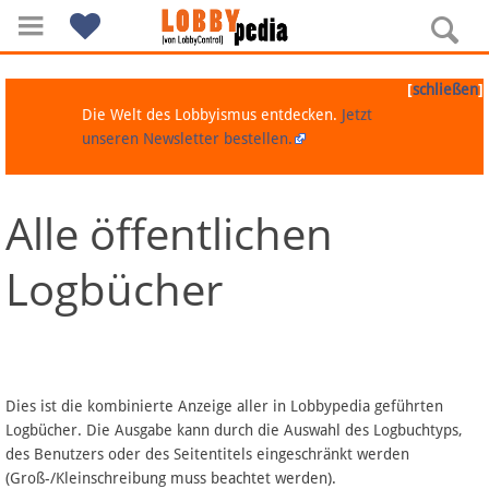
[
]
schließen
Die Welt des Lobbyismus entdecken.
Jetzt
unseren Newsletter bestellen.
Alle öffentlichen
Navigation
Logbücher
Über Lobbypedia
Inhalt A-Z
Artikel nach Kategorien
Dies ist die kombinierte Anzeige aller in Lobbypedia geführten
Logbücher. Die Ausgabe kann durch die Auswahl des Logbuchtyps,
FAQ
des Benutzers oder des Seitentitels eingeschränkt werden
(Groß-/Kleinschreibung muss beachtet werden).