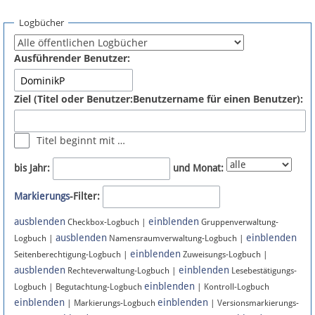
Spenden
Logbücher
Fördermitglied werden
Ausführender Benutzer:
Fehler melden
Ziel (Titel oder Benutzer:Benutzername für einen Benutzer):
Vernetzen
Titel beginnt mit …
Newsletter
bis Jahr:
und Monat:
Bluesky
Markierungs
-Filter:
ausblenden
einblenden
Facebook
Checkbox-Logbuch |
Gruppenverwaltung-
ausblenden
einblenden
Logbuch |
Namensraumverwaltung-Logbuch |
einblenden
Instagram
Seitenberechtigung-Logbuch |
Zuweisungs-Logbuch |
ausblenden
einblenden
Rechteverwaltung-Logbuch |
Lesebestätigungs-
einblenden
Logbuch | Begutachtung-Logbuch
| Kontroll-Logbuch
einblenden
einblenden
| Markierungs-Logbuch
| Versionsmarkierungs-
Anmelden