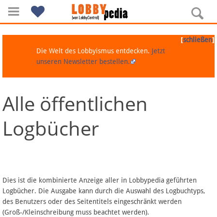
[
]
schließen
Die Welt des Lobbyismus entdecken.
Jetzt
unseren Newsletter bestellen.
Alle öffentlichen
Navigation
Logbücher
Über Lobbypedia
Inhalt A-Z
Artikel nach Kategorien
Dies ist die kombinierte Anzeige aller in Lobbypedia geführten
Logbücher. Die Ausgabe kann durch die Auswahl des Logbuchtyps,
FAQ
des Benutzers oder des Seitentitels eingeschränkt werden
(Groß-/Kleinschreibung muss beachtet werden).