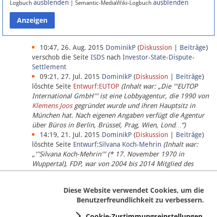
ausblenden
ausblenden
Logbuch
| Semantic-MediaWiki-Logbuch
Datenschutz
Über Lobbypedia
10:47, 26. Aug. 2015
DominikP
(
Diskussion
|
Beiträge
)
verschob die Seite
ISDS
nach
Investor-State-Dispute-
Settlement
Impressum
09:21, 27. Jul. 2015
DominikP
(
Diskussion
|
Beiträge
)
löschte Seite
Entwurf:EUTOP
(Inhalt war: „Die '''EUTOP
International GmbH''' ist eine Lobbyagentur, die 1990 von
Klemens Joos
gegründet wurde und ihren Hauptsitz in
München hat. Nach eigenen Angaben verfügt die Agentur
über Büros in Berlin, Brüssel, Prag, Wien, Lond…“)
14:19, 21. Jul. 2015
DominikP
(
Diskussion
|
Beiträge
)
löschte Seite
Entwurf:Silvana Koch-Mehrin
(Inhalt war:
„'''Silvana Koch-Mehrin''' (* 17. November 1970 in
Wuppertal), FDP, war von 2004 bis 2014 Mitglied des
Europäischen Parlaments, seit November 2014 ist sie für
die Lob…“ (einziger Bearbeiter:
DominikP
))
Diese Website verwendet Cookies, um die
Benutzerfreundlichkeit zu verbessern.
Cookie-Zustimmungseinstellungen