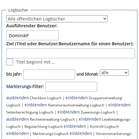
Spenden
Logbücher
Fördermitglied werden
Ausführender Benutzer:
Fehler melden
Ziel (Titel oder Benutzer:Benutzername für einen Benutzer):
Vernetzen
Titel beginnt mit …
Newsletter
bis Jahr:
und Monat:
Bluesky
Markierungs
-Filter:
ausblenden
einblenden
Facebook
Checkbox-Logbuch |
Gruppenverwaltung-
einblenden
einblenden
Logbuch |
Namensraumverwaltung-Logbuch |
einblenden
Instagram
Seitenberechtigung-Logbuch |
Zuweisungs-Logbuch |
ausblenden
einblenden
Rechteverwaltung-Logbuch |
Lesebestätigungs-
einblenden
Logbuch | Begutachtung-Logbuch
| Kontroll-Logbuch
einblenden
einblenden
| Markierungs-Logbuch
| Versionsmarkierungs-
Anmelden