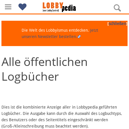
[
]
schließen
Die Welt des Lobbyismus entdecken.
Jetzt
unseren Newsletter bestellen.
Alle öffentlichen
Navigation
Logbücher
Über Lobbypedia
Inhalt A-Z
Artikel nach Kategorien
Dies ist die kombinierte Anzeige aller in Lobbypedia geführten
Logbücher. Die Ausgabe kann durch die Auswahl des Logbuchtyps,
FAQ
des Benutzers oder des Seitentitels eingeschränkt werden
(Groß-/Kleinschreibung muss beachtet werden).