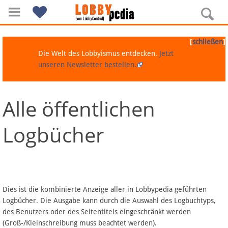
[
]
schließen
Die Welt des Lobbyismus entdecken.
Jetzt
unseren Newsletter bestellen.
Alle öffentlichen
Navigation
Logbücher
Über Lobbypedia
Inhalt A-Z
Artikel nach Kategorien
Dies ist die kombinierte Anzeige aller in Lobbypedia geführten
Logbücher. Die Ausgabe kann durch die Auswahl des Logbuchtyps,
FAQ
des Benutzers oder des Seitentitels eingeschränkt werden
(Groß-/Kleinschreibung muss beachtet werden).