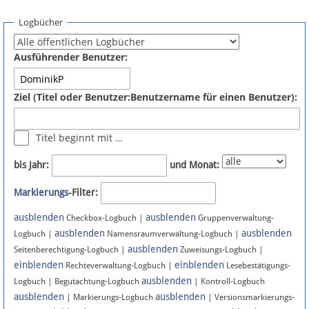
Spenden
Logbücher
Fördermitglied werden
Ausführender Benutzer:
Fehler melden
Ziel (Titel oder Benutzer:Benutzername für einen Benutzer):
Vernetzen
Titel beginnt mit …
Newsletter
bis Jahr:
und Monat:
Bluesky
Markierungs
-Filter:
ausblenden
ausblenden
Facebook
Checkbox-Logbuch |
Gruppenverwaltung-
ausblenden
ausblenden
Logbuch |
Namensraumverwaltung-Logbuch |
ausblenden
Instagram
Seitenberechtigung-Logbuch |
Zuweisungs-Logbuch |
einblenden
einblenden
Rechteverwaltung-Logbuch |
Lesebestätigungs-
ausblenden
Logbuch | Begutachtung-Logbuch
| Kontroll-Logbuch
ausblenden
ausblenden
| Markierungs-Logbuch
| Versionsmarkierungs-
Anmelden