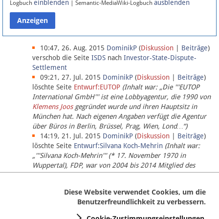
einblenden
ausblenden
Logbuch
| Semantic-MediaWiki-Logbuch
Datenschutz
Über Lobbypedia
10:47, 26. Aug. 2015
DominikP
(
Diskussion
|
Beiträge
)
verschob die Seite
ISDS
nach
Investor-State-Dispute-
Settlement
Impressum
09:21, 27. Jul. 2015
DominikP
(
Diskussion
|
Beiträge
)
löschte Seite
Entwurf:EUTOP
(Inhalt war: „Die '''EUTOP
International GmbH''' ist eine Lobbyagentur, die 1990 von
Klemens Joos
gegründet wurde und ihren Hauptsitz in
München hat. Nach eigenen Angaben verfügt die Agentur
über Büros in Berlin, Brüssel, Prag, Wien, Lond…“)
14:19, 21. Jul. 2015
DominikP
(
Diskussion
|
Beiträge
)
löschte Seite
Entwurf:Silvana Koch-Mehrin
(Inhalt war:
„'''Silvana Koch-Mehrin''' (* 17. November 1970 in
Wuppertal), FDP, war von 2004 bis 2014 Mitglied des
Europäischen Parlaments, seit November 2014 ist sie für
die Lob…“ (einziger Bearbeiter:
DominikP
))
Diese Website verwendet Cookies, um die
Benutzerfreundlichkeit zu verbessern.
Cookie-Zustimmungseinstellungen