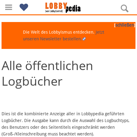
[
]
schließen
Die Welt des Lobbyismus entdecken.
Jetzt
unseren Newsletter bestellen.
Alle öffentlichen
Navigation
Logbücher
Über Lobbypedia
Inhalt A-Z
Artikel nach Kategorien
Dies ist die kombinierte Anzeige aller in Lobbypedia geführten
Logbücher. Die Ausgabe kann durch die Auswahl des Logbuchtyps,
FAQ
des Benutzers oder des Seitentitels eingeschränkt werden
(Groß-/Kleinschreibung muss beachtet werden).