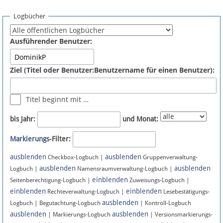
Spenden
Logbücher
Fördermitglied werden
Ausführender Benutzer:
Fehler melden
Ziel (Titel oder Benutzer:Benutzername für einen Benutzer):
Vernetzen
Titel beginnt mit …
Newsletter
bis Jahr:
und Monat:
Bluesky
Markierungs
-Filter:
ausblenden
ausblenden
Facebook
Checkbox-Logbuch |
Gruppenverwaltung-
ausblenden
ausblenden
Logbuch |
Namensraumverwaltung-Logbuch |
einblenden
Instagram
Seitenberechtigung-Logbuch |
Zuweisungs-Logbuch |
einblenden
einblenden
Rechteverwaltung-Logbuch |
Lesebestätigungs-
ausblenden
Logbuch | Begutachtung-Logbuch
| Kontroll-Logbuch
ausblenden
ausblenden
| Markierungs-Logbuch
| Versionsmarkierungs-
Anmelden