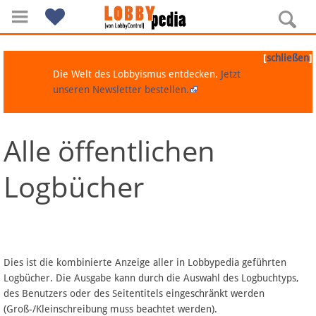
[
]
schließen
Die Welt des Lobbyismus entdecken.
Jetzt
unseren Newsletter bestellen.
Alle öffentlichen
Navigation
Logbücher
Über Lobbypedia
Inhalt A-Z
Artikel nach Kategorien
Dies ist die kombinierte Anzeige aller in Lobbypedia geführten
Logbücher. Die Ausgabe kann durch die Auswahl des Logbuchtyps,
FAQ
des Benutzers oder des Seitentitels eingeschränkt werden
(Groß-/Kleinschreibung muss beachtet werden).