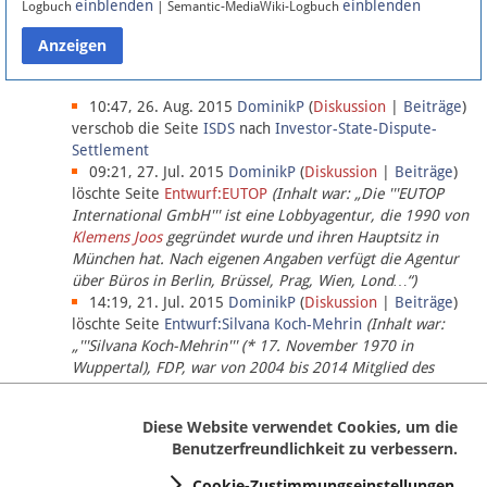
einblenden
einblenden
Logbuch
| Semantic-MediaWiki-Logbuch
Datenschutz
Über Lobbypedia
10:47, 26. Aug. 2015
DominikP
(
Diskussion
|
Beiträge
)
verschob die Seite
ISDS
nach
Investor-State-Dispute-
Settlement
Impressum
09:21, 27. Jul. 2015
DominikP
(
Diskussion
|
Beiträge
)
löschte Seite
Entwurf:EUTOP
(Inhalt war: „Die '''EUTOP
International GmbH''' ist eine Lobbyagentur, die 1990 von
Klemens Joos
gegründet wurde und ihren Hauptsitz in
München hat. Nach eigenen Angaben verfügt die Agentur
über Büros in Berlin, Brüssel, Prag, Wien, Lond…“)
14:19, 21. Jul. 2015
DominikP
(
Diskussion
|
Beiträge
)
löschte Seite
Entwurf:Silvana Koch-Mehrin
(Inhalt war:
„'''Silvana Koch-Mehrin''' (* 17. November 1970 in
Wuppertal), FDP, war von 2004 bis 2014 Mitglied des
Europäischen Parlaments, seit November 2014 ist sie für
die Lob…“ (einziger Bearbeiter:
DominikP
))
Diese Website verwendet Cookies, um die
Benutzerfreundlichkeit zu verbessern.
Cookie-Zustimmungseinstellungen