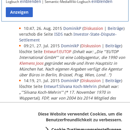
einblenden
einblenden
Logbuch
| Semantic-MediaWiki-Logbuch
Datenschutz
Über Lobbypedia
10:47, 26. Aug. 2015
DominikP
(
Diskussion
|
Beiträge
)
verschob die Seite
ISDS
nach
Investor-State-Dispute-
Settlement
Impressum
09:21, 27. Jul. 2015
DominikP
(
Diskussion
|
Beiträge
)
löschte Seite
Entwurf:EUTOP
(Inhalt war: „Die '''EUTOP
International GmbH''' ist eine Lobbyagentur, die 1990 von
Klemens Joos
gegründet wurde und ihren Hauptsitz in
München hat. Nach eigenen Angaben verfügt die Agentur
über Büros in Berlin, Brüssel, Prag, Wien, Lond…“)
14:19, 21. Jul. 2015
DominikP
(
Diskussion
|
Beiträge
)
löschte Seite
Entwurf:Silvana Koch-Mehrin
(Inhalt war:
„'''Silvana Koch-Mehrin''' (* 17. November 1970 in
Wuppertal), FDP, war von 2004 bis 2014 Mitglied des
Europäischen Parlaments, seit November 2014 ist sie für
die Lob…“ (einziger Bearbeiter:
DominikP
))
Diese Website verwendet Cookies, um die
Benutzerfreundlichkeit zu verbessern.
Cookie-Zustimmungseinstellungen