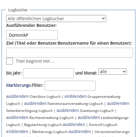
Spenden
Logbücher
Fördermitglied werden
Ausführender Benutzer:
Fehler melden
Ziel (Titel oder Benutzer:Benutzername für einen Benutzer):
Vernetzen
Titel beginnt mit …
Newsletter
bis Jahr:
und Monat:
Bluesky
Markierungs
-Filter:
ausblenden
einblenden
Facebook
Checkbox-Logbuch |
Gruppenverwaltung-
ausblenden
ausblenden
Logbuch |
Namensraumverwaltung-Logbuch |
ausblenden
Instagram
Seitenberechtigung-Logbuch |
Zuweisungs-Logbuch |
ausblenden
ausblenden
Rechteverwaltung-Logbuch |
Lesebestätigungs-
ausblenden
Logbuch | Begutachtung-Logbuch
| Kontroll-Logbuch
einblenden
ausblenden
| Markierungs-Logbuch
| Versionsmarkierungs-
Anmelden