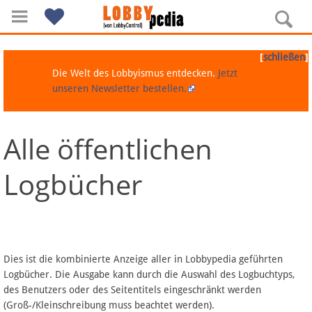
[
]
schließen
Die Welt des Lobbyismus entdecken.
Jetzt
unseren Newsletter bestellen.
Alle öffentlichen
Navigation
Logbücher
Über Lobbypedia
Inhalt A-Z
Artikel nach Kategorien
Dies ist die kombinierte Anzeige aller in Lobbypedia geführten
Logbücher. Die Ausgabe kann durch die Auswahl des Logbuchtyps,
FAQ
des Benutzers oder des Seitentitels eingeschränkt werden
(Groß-/Kleinschreibung muss beachtet werden).