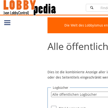
Die Welt des Lobbyismus e
Navigation
Alle öffentli
Über Lobbypedia
Inhalt A-Z
Artikel nach Kategorien
FAQ
Dies ist die kombinierte Anzeige aller
oder des Seitentitels eingeschränkt w
Spenden
Fördermitglied werden
Logbücher
Fehler melden
Vernetzen