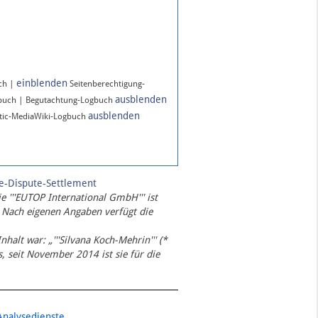
einblenden
ch |
Seitenberechtigung-
ausblenden
gbuch | Begutachtung-Logbuch
ausblenden
ic-MediaWiki-Logbuch
te-Dispute-Settlement
ie '''EUTOP International GmbH''' ist
 Nach eigenen Angaben verfügt die
Inhalt war: „'''Silvana Koch-Mehrin''' (*
 seit November 2014 ist sie für die
Analysedienste