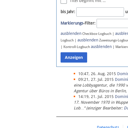
Titel beginnt mit …
Newsletter
bis Jahr:
u
Bluesky
Markierungs
-Filter:
Facebook
Instagram
ausblenden
ausble
Checkbox-Logbuch |
ausblenden
Logbuch |
Zuweisungs-Logbu
ausblenden
| Kontroll-Logbuch
| Markier
10:47, 26. Aug. 2015
Domi
09:21, 27. Jul. 2015
Domin
eine Lobbyagentur, die 1990 
Agentur über Büros in Berlin,
14:19, 21. Jul. 2015
Domin
17. November 1970 in Wupperta
Lob…“ (einziger Bearbeiter:
D
Datenschutz