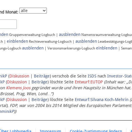
nd Monat:
nden
ausblenden
Gruppenverwaltung-Logbuch |
Namensraumverwaltung-Logbu
einblenden
ausblenden
ch |
Rechteverwaltung-Logbuch |
Lesebestätigungs-Lo
ausblenden
einblenden
ungs-Logbuch
| Versionsmarkierungs-Logbuch
| Semant
nikP
(
Diskussion
|
Beiträge
)
verschob die Seite
ISDS
nach
Investor-Sta
ikP
(
Diskussion
|
Beiträge
)
löschte Seite
Entwurf:EUTOP
(Inhalt war: „D
von
Klemens Joos
gegründet wurde und ihren Hauptsitz in München hat.
 Brüssel, Prag, Wien, Lond…“)
ikP
(
Diskussion
|
Beiträge
)
löschte Seite
Entwurf:Silvana Koch-Mehrin
(
l), FDP, war von 2004 bis 2014 Mitglied des Europäischen Parlaments,
ominikP
))
Über Lobbypedia
Impressum
Cookie-Zustimmung ändern