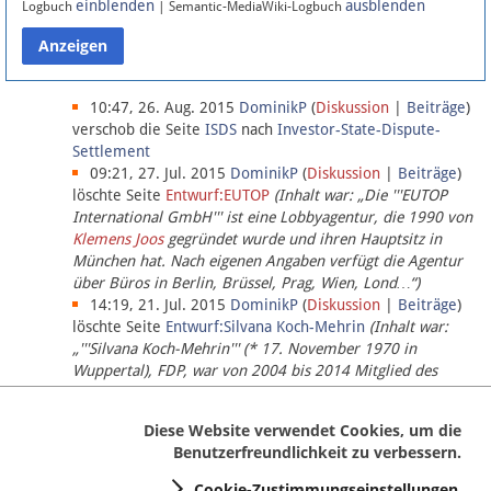
einblenden
ausblenden
Logbuch
| Semantic-MediaWiki-Logbuch
Datenschutz
Über Lobbypedia
10:47, 26. Aug. 2015
DominikP
(
Diskussion
|
Beiträge
)
verschob die Seite
ISDS
nach
Investor-State-Dispute-
Settlement
Impressum
09:21, 27. Jul. 2015
DominikP
(
Diskussion
|
Beiträge
)
löschte Seite
Entwurf:EUTOP
(Inhalt war: „Die '''EUTOP
International GmbH''' ist eine Lobbyagentur, die 1990 von
Klemens Joos
gegründet wurde und ihren Hauptsitz in
München hat. Nach eigenen Angaben verfügt die Agentur
über Büros in Berlin, Brüssel, Prag, Wien, Lond…“)
14:19, 21. Jul. 2015
DominikP
(
Diskussion
|
Beiträge
)
löschte Seite
Entwurf:Silvana Koch-Mehrin
(Inhalt war:
„'''Silvana Koch-Mehrin''' (* 17. November 1970 in
Wuppertal), FDP, war von 2004 bis 2014 Mitglied des
Europäischen Parlaments, seit November 2014 ist sie für
die Lob…“ (einziger Bearbeiter:
DominikP
))
Diese Website verwendet Cookies, um die
Benutzerfreundlichkeit zu verbessern.
Cookie-Zustimmungseinstellungen