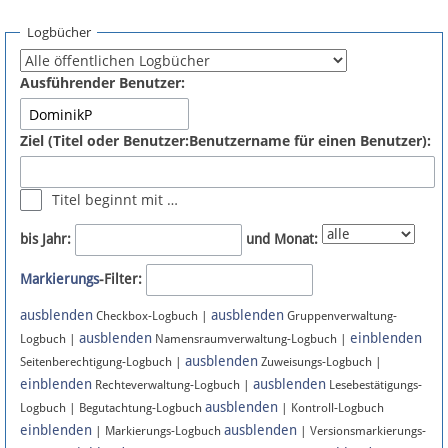
Spenden
Logbücher
Fördermitglied werden
Ausführender Benutzer:
Fehler melden
Ziel (Titel oder Benutzer:Benutzername für einen Benutzer):
Vernetzen
Titel beginnt mit …
Newsletter
bis Jahr:
und Monat:
Bluesky
Markierungs
-Filter:
ausblenden
ausblenden
Facebook
Checkbox-Logbuch |
Gruppenverwaltung-
ausblenden
einblenden
Logbuch |
Namensraumverwaltung-Logbuch |
ausblenden
Instagram
Seitenberechtigung-Logbuch |
Zuweisungs-Logbuch |
einblenden
ausblenden
Rechteverwaltung-Logbuch |
Lesebestätigungs-
ausblenden
Logbuch | Begutachtung-Logbuch
| Kontroll-Logbuch
einblenden
ausblenden
| Markierungs-Logbuch
| Versionsmarkierungs-
Anmelden