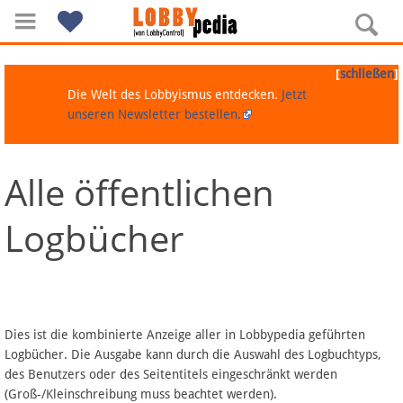
[
]
schließen
Die Welt des Lobbyismus entdecken.
Jetzt
unseren Newsletter bestellen.
Alle öffentlichen
Navigation
Logbücher
Über Lobbypedia
Inhalt A-Z
Artikel nach Kategorien
Dies ist die kombinierte Anzeige aller in Lobbypedia geführten
Logbücher. Die Ausgabe kann durch die Auswahl des Logbuchtyps,
FAQ
des Benutzers oder des Seitentitels eingeschränkt werden
(Groß-/Kleinschreibung muss beachtet werden).