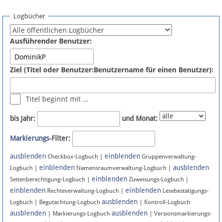
Spenden
Logbücher
Fördermitglied werden
Ausführender Benutzer:
Fehler melden
Ziel (Titel oder Benutzer:Benutzername für einen Benutzer):
Vernetzen
Titel beginnt mit …
Newsletter
bis Jahr:
und Monat:
Bluesky
Markierungs
-Filter:
ausblenden
einblenden
Facebook
Checkbox-Logbuch |
Gruppenverwaltung-
einblenden
ausblenden
Logbuch |
Namensraumverwaltung-Logbuch |
einblenden
Instagram
Seitenberechtigung-Logbuch |
Zuweisungs-Logbuch |
einblenden
einblenden
Rechteverwaltung-Logbuch |
Lesebestätigungs-
ausblenden
Logbuch | Begutachtung-Logbuch
| Kontroll-Logbuch
ausblenden
ausblenden
| Markierungs-Logbuch
| Versionsmarkierungs-
Anmelden