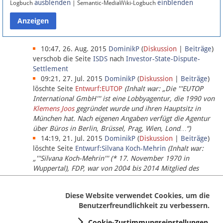
ausblenden
einblenden
Logbuch
| Semantic-MediaWiki-Logbuch
Datenschutz
Über Lobbypedia
10:47, 26. Aug. 2015
DominikP
(
Diskussion
|
Beiträge
)
verschob die Seite
ISDS
nach
Investor-State-Dispute-
Settlement
Impressum
09:21, 27. Jul. 2015
DominikP
(
Diskussion
|
Beiträge
)
löschte Seite
Entwurf:EUTOP
(Inhalt war: „Die '''EUTOP
International GmbH''' ist eine Lobbyagentur, die 1990 von
Klemens Joos
gegründet wurde und ihren Hauptsitz in
München hat. Nach eigenen Angaben verfügt die Agentur
über Büros in Berlin, Brüssel, Prag, Wien, Lond…“)
14:19, 21. Jul. 2015
DominikP
(
Diskussion
|
Beiträge
)
löschte Seite
Entwurf:Silvana Koch-Mehrin
(Inhalt war:
„'''Silvana Koch-Mehrin''' (* 17. November 1970 in
Wuppertal), FDP, war von 2004 bis 2014 Mitglied des
Europäischen Parlaments, seit November 2014 ist sie für
die Lob…“ (einziger Bearbeiter:
DominikP
))
Diese Website verwendet Cookies, um die
Benutzerfreundlichkeit zu verbessern.
Cookie-Zustimmungseinstellungen