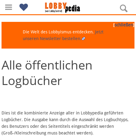
[
]
schließen
Die Welt des Lobbyismus entdecken.
Jetzt
unseren Newsletter bestellen.
Alle öffentlichen
Navigation
Logbücher
Über Lobbypedia
Inhalt A-Z
Artikel nach Kategorien
Dies ist die kombinierte Anzeige aller in Lobbypedia geführten
Logbücher. Die Ausgabe kann durch die Auswahl des Logbuchtyps,
FAQ
des Benutzers oder des Seitentitels eingeschränkt werden
(Groß-/Kleinschreibung muss beachtet werden).